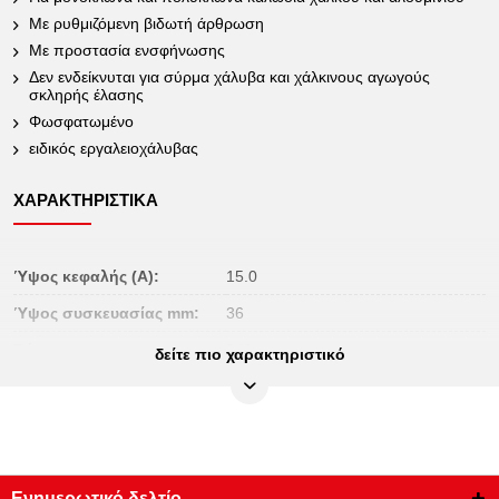
Με ρυθμιζόμενη βιδωτή άρθρωση
Με προστασία ενσφήνωσης
Δεν ενδείκνυται για σύρμα χάλυβα και χάλκινους αγωγούς
σκληρής έλασης
Φωσφατωμένο
ειδικός εργαλειοχάλυβας
ΧΑΡΑΚΤΗΡΙΣΤΙΚΆ
Ύψος κεφαλής (A):
15.0
Ύψος συσκευασίας mm:
36
Βάρος σε g:
240
δείτε πιο χαρακτηριστικό
Μέγ. διάμετρος σε mm:
17,0
Μήκος κόψης S mm:
25,0
Μήκος συσκευασίας mm:
157
Μόνωση εμβάπτισης κατά DIN EN
Ενημερωτικό δελτίο