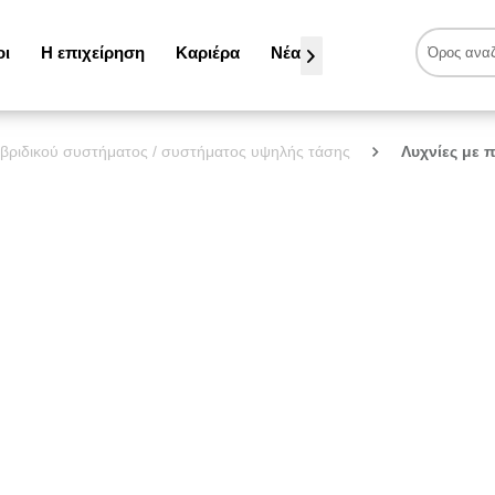
οι
Η επιχείρηση
Καριέρα
Νέα

υβριδικού συστήματος / συστήματος υψηλής τάσης
Λυχνίες με