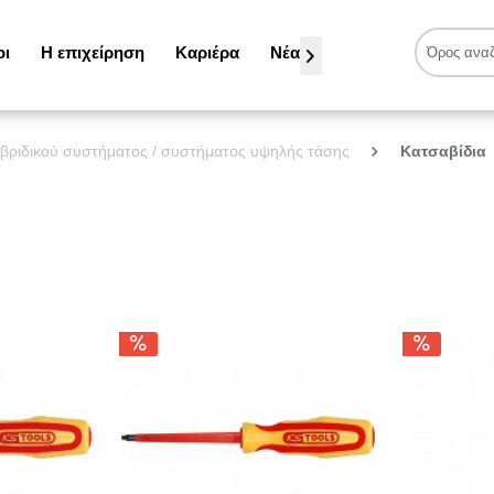
οι
Η επιχείρηση
Καριέρα
Νέα

υβριδικού συστήματος / συστήματος υψηλής τάσης
Κατσαβίδια