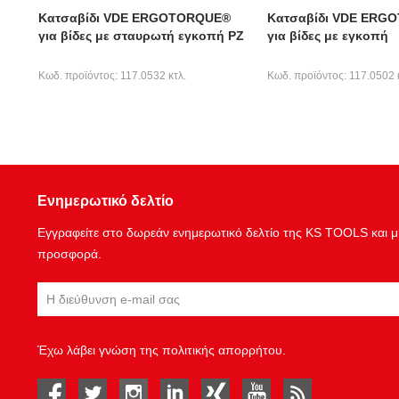
Κατσαβίδι VDE ERGOTORQUE®
Κατσαβίδι VDE ERG
για βίδες με σταυρωτή εγκοπή PZ
για βίδες με εγκοπή
Κωδ. προϊόντος: 117.0532 κτλ.
Κωδ. προϊόντος: 117.0502 
Ενημερωτικό δελτίο
Εγγραφείτε στο δωρεάν ενημερωτικό δελτίο της KS TOOLS και μη
προσφορά.
Έχω λάβει γνώση της
πολιτικής απορρήτου
.
facebook
twitter
instagram
linked in
Xing
youtube
rss