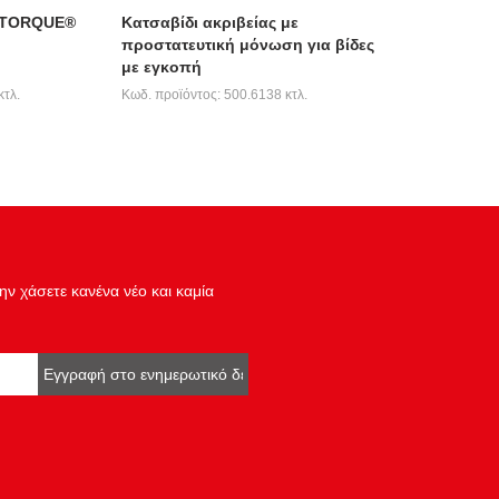
OTORQUE®
Κατσαβίδι ακριβείας με
προστατευτική μόνωση για βίδες
με εγκοπή
κτλ.
Κωδ. προϊόντος: 500.6138 κτλ.
ν χάσετε κανένα νέο και καμία
Εγγραφή στο ενημερωτικό δελτίο