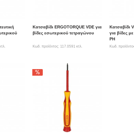
τευτική
Κατσαβίδι ERGOTORQUE VDE για
Κατσαβίδι
ωτερικού
βίδες εσωτερικού τετραγώνου
για βίδες μ
PΗ
κτλ.
Κωδ. προϊόντος: 117.0591 κτλ.
Κωδ. προϊόντος