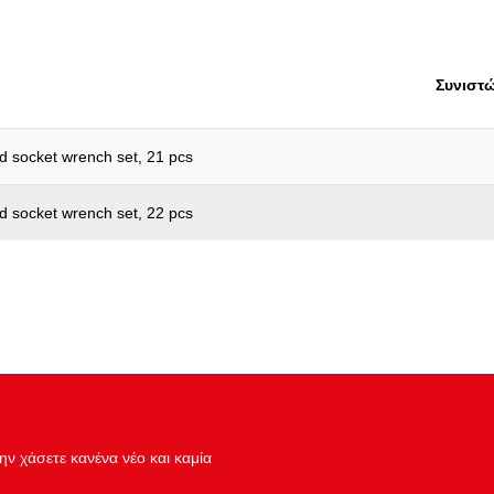
Συνολικό μήκος L σε mm:
Τετράγωνη υποδοχή σε ίντσες
Συνιστώ
Υλικό1:
Υποδοχή σε ίντσες:
ed socket wrench set, 21 pcs
Χαρακτηριστικά λειτουργίας 1:
Χωρίς δυνατότητα επιστροφής
ed socket wrench set, 22 pcs
ν χάσετε κανένα νέο και καμία