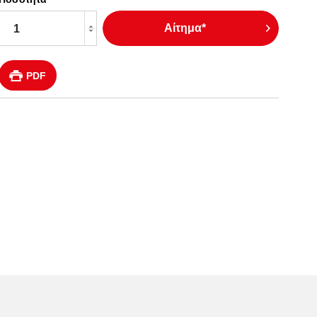
Αίτημα*
PDF