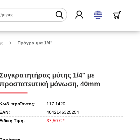
ελληνικά
ης
Πρόγραμμα 1/4"
Συγκρατητήρας μύτης 1/4" με
προστατευτική μόνωση, 40mm
Κωδ. προϊόντος:
117.1420
EAN:
4042146325254
Ειδική Τιμή:
37,50 € *
Ποσότητα