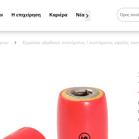
οι
Η επιχείρηση
Καριέρα
Νέα

νήτων
Εργαλεία υβριδικού συστήματος / συστήματος υψηλής τάσ