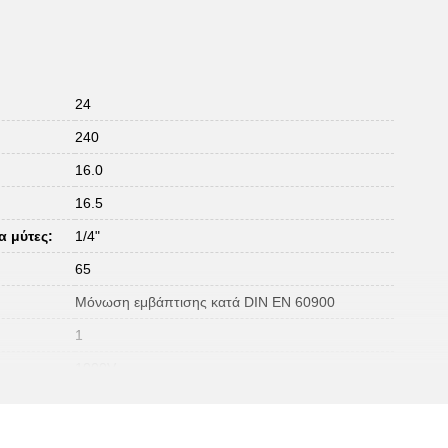
24
240
16.0
16.5
α μύτες:
1/4"
65
Μόνωση εμβάπτισης κατά DIN EN 60900
1
1000V
43
DIN 3120, ISO 1174, IEC 60900