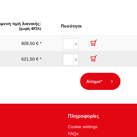
40.0
:
1/4
μενη τιμή λιανικής:
Υψηλής ποιότητας χάλυβας χρωμίου-βαναδίου
Ποσότητα
(χωρίς ΦΠΑ)
1/4
808,50 € *
Μαγνητικό
:
Ναι
621,50 € *
Αίτημα*
Πληροφορίες
Cookie settings
FAQs