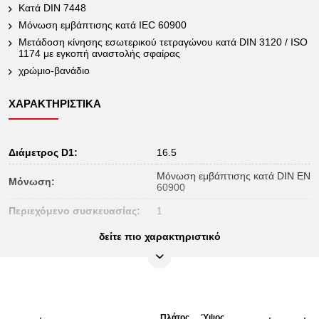
Κατά DIN 7448
Μόνωση εμβάπτισης κατά IEC 60900
Μετάδοση κίνησης εσωτερικού τετραγώνου κατά DIN 3120 / ISO
1174 με εγκοπή αναστολής σφαίρας
χρώμιο-βανάδιο
ΧΑΡΑΚΤΗΡΙΣΤΙΚΆ
Διάμετρος D1:
16.5
Μόνωση εμβάπτισης κατά DIN EN
Μόνωση:
60900
Περιεχόμενο συσκευασίας:
1
Πιστοποιητικό ελέγχου:
1000V
δείτε πιο χαρακτηριστικό
Προφίλ1:
Εξάγωνο
Προφίλ2:
μετρικό
DIN 7448, DIN 3120, ISO 1174,
Πρότυπο:
IEC 60900
Πλάτος
Ύψος