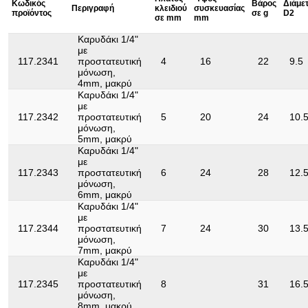
Κωδικός
Βάρος
Διάμε
Περιγραφή
κλειδιού
συσκευασίας
προϊόντος
σε g
D2
σε mm
mm
Συνολικό μήκος L σε mm:
55.0
Καρυδάκι 1/4"
Τετράγωνο μετάδοσης
1/4"
με
κίνησης σε ίντσες:
117.2341
προστατευτική
4
16
22
9.5
μόνωση,
Υψηλής ποιότητας χάλυβας
Υλικό1:
4mm, μακρύ
χρωμίου-βαναδίου
Καρυδάκι 1/4"
με
Χαρακτηριστικά λειτουργίας
VDE
117.2342
προστατευτική
5
20
24
10.
1:
μόνωση,
5mm, μακρύ
Χωρίς δυνατότητα
Ναι
Καρυδάκι 1/4"
επιστροφής:
με
117.2343
προστατευτική
6
24
28
12.
μόνωση,
6mm, μακρύ
Καρυδάκι 1/4"
με
117.2344
προστατευτική
7
24
30
13.
μόνωση,
7mm, μακρύ
Καρυδάκι 1/4"
με
117.2345
προστατευτική
8
31
16.
μόνωση,
8mm, μακρύ