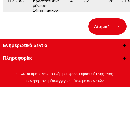
117.2352
προστατευτική
14
32
78
21.
μόνωση,
14mm, μακρύ
Αίτημα*
Ενημερωτικό δελτίο
Πληροφορίες
* Όλες οι τιμές πλέον του νόμιμου φόρου προστιθέμενης αξίας.
Πώληση μόνο μέσω εγγεγραμμένων μεταπωλητών.