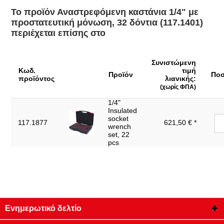
Το προϊόν Αναστρεφόμενη καστάνια 1/4" με
Πιστοποιητικό ελέγχου:
1000V
προστατευτική μόνωση, 32 δόντια (117.1401)
Πλάτος συσκευασίας mm:
62
περιέχεται επίσης στο
DIN 7449, DIN 3120, ISO 1174,
Πρότυπο:
IEC 60900
Συνιστώμενη
Συνολικό μήκος L σε mm:
141.0
Κωδ.
τιμή
Προϊόν
Ποσ
προϊόντος
λιανικής:
Τετράγωνο μετάδοσης
(χωρίς ΦΠΑ)
1/4"
κίνησης σε ίντσες:
1/4"
Υψηλής ποιότητας χάλυβας
Insulated
Υλικό1:
χρωμίου-βαναδίου
socket
117.1877
621,50 € *
wrench
Χαρακτηριστικά λειτουργίας
set, 22
Αναστρέψιμο
1:
pcs
Χειρολαβή:
Λαβή με μόνωση εμβάπτισης
Χωρίς δυνατότητα
Ναι
επιστροφής:
Ενημερωτικό δελτίο