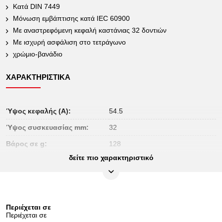
Κατά DIN 7449
Μόνωση εμβάπτισης κατά IEC 60900
Με αναστρεφόμενη κεφαλή καστάνιας 32 δοντιών
Με ισχυρή ασφάλιση στο τετράγωνο
χρώμιο-βανάδιο
ΧΑΡΑΚΤΗΡΙΣΤΙΚΆ
Ύψος κεφαλής (A):
54.5
Ύψος συσκευασίας mm:
32
Βάρος σε g:
128
δείτε πιο χαρακτηριστικό
Δόντι:
32
Μήκος συσκευασίας mm:
151
Μόνωση εμβάπτισης κατά DIN EN
Μόνωση:
60900
Περιέχεται σε
Περιέχεται σε
Περιεχόμενο συσκευασίας:
1