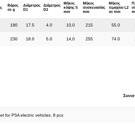
Μήκος
Μήκος
Μήκος
Π
Βάρος
Διάμετρος
Διάμετρος
Χωρίς δυνατότητα επιστροφής
ς
κόψης S
συσκευασίας
τεμαχίου L2
σ
σε g
D1
D2
mm
mm
σε mm
m
180
17.5
4.0
10,0
215
55.0
230
18.0
5.0
14,0
255
74.0
Συνισ
set for PSA electric vehicles, 8 pcs