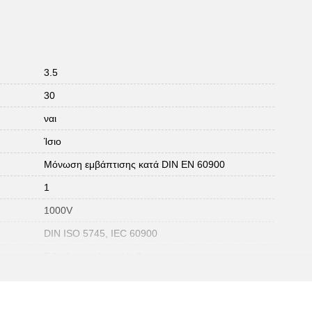
3.5
30
ναι
Ίσιο
Μόνωση εμβάπτισης κατά DIN EN 60900
1
1000V
DIN ISO 5745, IEC 60900
Ειδικός εργαλειοχάλυβας
Με επιστρωμένη κεφαλή εργασίας
Λαβή με μόνωση εμβάπτισης