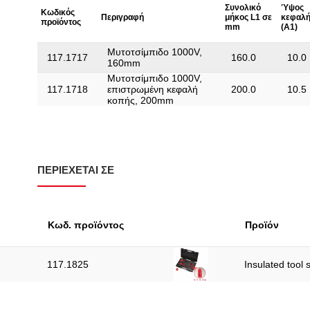
Συνολικό
Ύψος
Κωδικός
Περιγραφή
μήκος L1 σε
κεφαλή
προϊόντος
mm
(A1)
Μυτοτσίμπιδο 1000V,
117.1717
160.0
10.0
160mm
Μυτοτσίμπιδο 1000V,
117.1718
επιστρωμένη κεφαλή
200.0
10.5
κοπής, 200mm
ΠΕΡΙΈΧΕΤΑΙ ΣΕ
Κωδ. προϊόντος
Προϊόν
117.1825
Insulated tool 