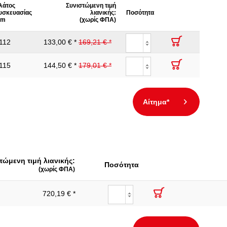
λάτος
Συνιστώμενη τιμή
:
Ναι
υσκευασίας
λιανικής:
Ποσότητα
m
(χωρίς ΦΠΑ)
112
133,00 € *
169,21 € *
115
144,50 € *
179,01 € *
Αίτημα*
τώμενη τιμή λιανικής:
Ποσότητα
(χωρίς ΦΠΑ)
720,19 € *