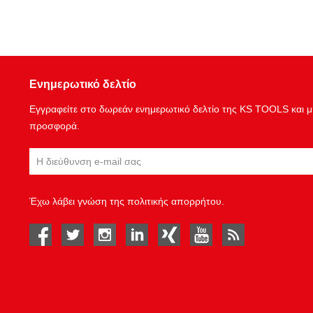
Ενημερωτικό δελτίο
Εγγραφείτε στο δωρεάν ενημερωτικό δελτίο της KS TOOLS και μη
προσφορά.
Έχω λάβει γνώση της
πολιτικής απορρήτου
.
facebook
twitter
instagram
linked in
Xing
youtube
rss