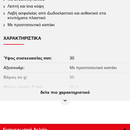
Λεπτή και ίσια κόψη
Λαβή ασφαλείας από ιξωδοελαστικό και ανθεκτικό στα
κτυπήματα πλαστικό
Με προστατευτικό καπάκι
ΧΑΡΑΚΤΗΡΙΣΤΙΚΆ
Ύψος συσκευασίας mm:
30
Αξεσουάρ:
Με προστατευτικό καπάκι
Βάρος σε g:
95
Μήκος κόψης S mm:
50,0
δείτε πιο χαρακτηριστικό
Μήκος συσκευασίας mm:
270
Μόνωση:
Μόνωση κατά DIN EN 60900
Περιεχόμενο συσκευασίας:
1
Πιστοποιητικό ελέγχου:
1000Volt GS
Ενημερωτικό δελτίο