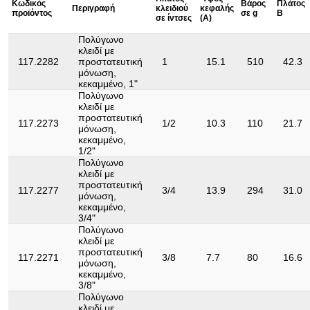
Κωδικός
Βάρος
Πλάτος
Περιγραφή
Υψηλής ποιότητας χάλυβας χρωμίου-
κλειδιού
κεφαλής
προϊόντος
σε g
Β
Υλικό1:
σε ίντσες
(A)
βαναδίου
Πολύγωνο
Χωρίς δυνατότητα
Ναι
κλειδί με
επιστροφής:
117.2282
προστατευτική
1
15.1
510
42.3
μόνωση,
κεκαμμένο, 1"
Πολύγωνο
κλειδί με
προστατευτική
117.2273
1/2
10.3
110
21.7
μόνωση,
κεκαμμένο,
1/2"
Πολύγωνο
κλειδί με
προστατευτική
117.2277
3/4
13.9
294
31.0
μόνωση,
κεκαμμένο,
3/4"
Πολύγωνο
κλειδί με
προστατευτική
117.2271
3/8
7.7
80
16.6
μόνωση,
κεκαμμένο,
3/8"
Πολύγωνο
κλειδί με