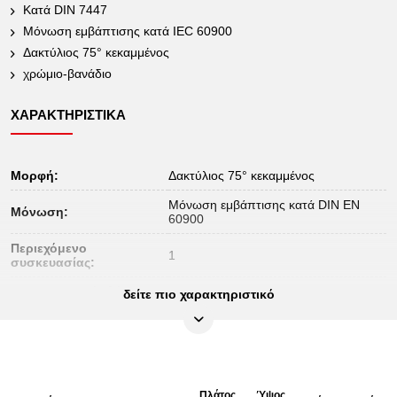
Κατά DIN 7447
Μόνωση εμβάπτισης κατά IEC 60900
Δακτύλιος 75° κεκαμμένος
χρώμιο-βανάδιο
ΧΑΡΑΚΤΗΡΙΣΤΙΚΆ
Μορφή:
Δακτύλιος 75° κεκαμμένος
Μόνωση εμβάπτισης κατά DIN EN
Μόνωση:
60900
Περιεχόμενο
1
συσκευασίας:
Πιστοποιητικό ελέγχου:
1000V
δείτε πιο χαρακτηριστικό
Προφίλ1:
Flank Traction
Προφίλ2:
Διαστάσεις ιντσών
Πρότυπο:
DIN 7447, IEC 60900
Πλάτος
Ύψος