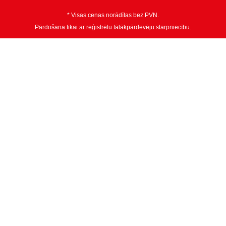
* Visas cenas norādītas bez PVN.
Pārdošana tikai ar reģistrētu tālākpārdevēju starpniecību.