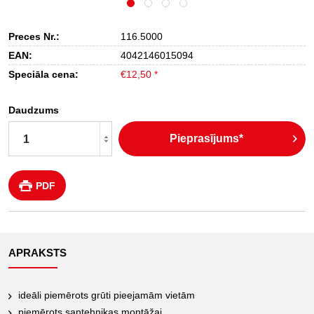
Preces Nr.:
116.5000
EAN:
4042146015094
Speciāla cena:
€12,50 *
Daudzums
Pieprasījums*
PDF
APRAKSTS
ideāli piemērots grūti pieejamām vietām
piemērots santehnikas montāžai