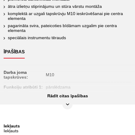
ātra izlietņu stiprinājumu un stūra vārstu montāža
komplektā ar uzgali tapskrūvju M10 ieskrūvēšanai pie centra
elementa
pagarināta svira, pateicoties bīdāmam uzgalim pie centra
elementa
speciālais instrumentu tērauds
ĪPAŠĪBAS
Darba joma
M10
tapskrūves:
Funkciju atribūti 1:
pārslēdzama
Rādīt citas īpašības
Iepakojuma saturs:
1
Iesaiņojuma
30
augstums, mm:
Iesaiņojuma
217
Iekļauts
garums, mm:
Iekļauts