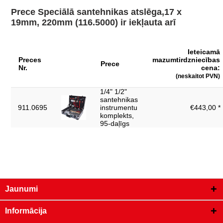
Iesaiņojuma
62
platums, mm:
Prece Speciālā santehnikas atslēga,17 x
19mm, 220mm (116.5000) ir iekļauta arī
nerūsējošais hroma-vanādija tērauds, matēti
Materiāls 1:
satinēti hromēts
Profils 2:
metrisks
Ieteicamā
Preces
mazumtirdzniecības
Prece
atslēgas platums,
Nr.
cena:
17x19
mm:
(neskaitot PVN)
1/4" 1/2"
kopējais garums L,
220.0
santehnikas
mm:
911.0695
instrumentu
€443,00 *
komplekts,
svars, g:
250
95-daļīgs
Jaunumi
Informācija