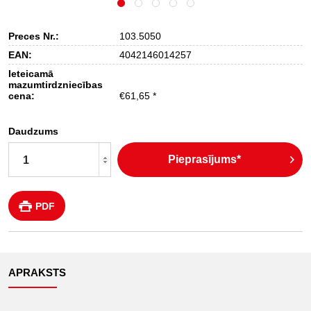
Preces Nr.:
103.5050
EAN:
4042146014257
Ieteicamā
mazumtirdzniecības
cena:
€61,65 *
Daudzums
Pieprasījums*
PDF
APRAKSTS