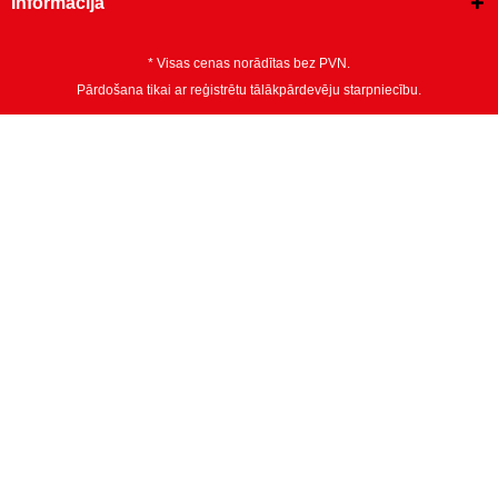
Informācija
* Visas cenas norādītas bez PVN.
Pārdošana tikai ar reģistrētu tālākpārdevēju starpniecību.