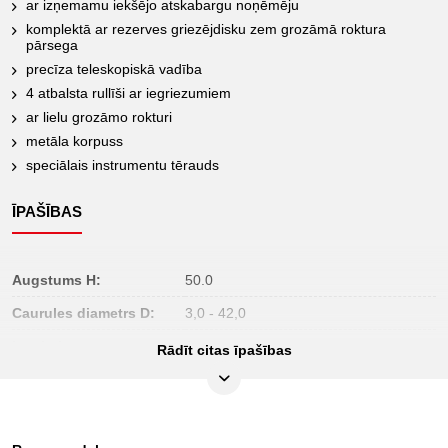
ar izņemamu iekšējo atskabargu noņēmēju
komplektā ar rezerves griezējdisku zem grozāmā roktura
pārsega
precīza teleskopiskā vadība
4 atbalsta rullīši ar iegriezumiem
ar lielu grozāmo rokturi
metāla korpuss
speciālais instrumentu tērauds
ĪPAŠĪBAS
Augstums H:
50.0
Caurules diametrs D:
3,0 - 42,0
Iepakojuma saturs:
1
Rādīt citas īpašības
Iesaiņojuma augstums,
46
mm:
Iesaiņojuma garums,
218
mm: