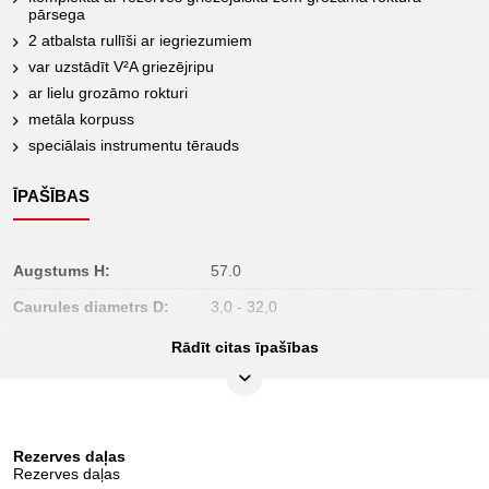
pārsega
2 atbalsta rullīši ar iegriezumiem
var uzstādīt V²A griezējripu
ar lielu grozāmo rokturi
metāla korpuss
speciālais instrumentu tērauds
ĪPAŠĪBAS
Augstums H:
57.0
Caurules diametrs D:
3,0 - 32,0
Funkciju atribūti 1:
teleskops
Rādīt citas īpašības
Iepakojuma saturs:
1
Iesaiņojuma augstums,
50
mm:
Rezerves daļas
Iesaiņojuma garums, mm:
285
Rezerves daļas