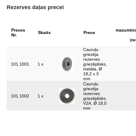
Iesaiņojuma platums, mm:
69
Rezerves daļas precei
Materiāls 1:
Speciāls instrumentu tērauds
Pielietojuma joma -
Citi
materiāls:
Preces
mazumtir
Skaits
Prece
Nr.
Rezerves ritenis metālam:
101.1001
(ne
Rezerves ritenis
Cauruļu
-
plastmasai:
griezēja
rezerves
Rezerves ritenis
101.1001
1 x
griezējdisks,
101.1002
tēraudam:
metāla, Ø
18,2 x 3
mm
kopējais garums L, mm:
141.0
Cauruļu
griezēja
ar atvāžamu iekšējo atskabargu
piederumi:
rezerves
noņēmēju
101.1002
1 x
griezējdisks,
V2A, Ø 18,0
Grozāms rokturis ar rezerves
rokturis:
mm
griezējripu
svars, g:
270