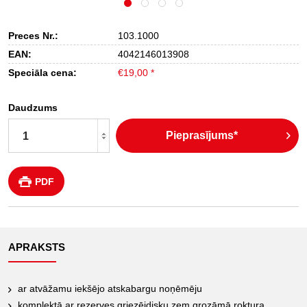
Preces Nr.:
103.1000
EAN:
4042146013908
Speciāla cena:
€19,00 *
Daudzums
Pieprasījums*
PDF
APRAKSTS
ar atvāžamu iekšējo atskabargu noņēmēju
komplektā ar rezerves griezējdisku zem grozāmā roktura