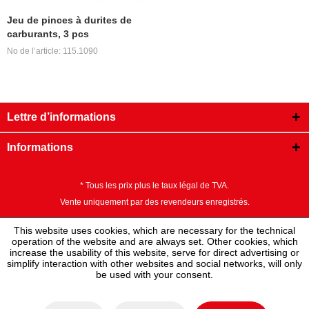
Jeu de pinces à durites de
carburants, 3 pcs
No de l’article: 115.1090
Lettre d’informations
Informations
* Tous les prix plus le taux légal de TVA.
Vente uniquement par des revendeurs enregistrés.
This website uses cookies, which are necessary for the technical
operation of the website and are always set. Other cookies, which
increase the usability of this website, serve for direct advertising or
simplify interaction with other websites and social networks, will only
be used with your consent.