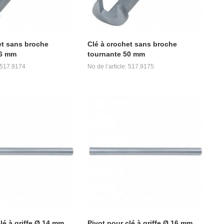
et sans broche
Clé à crochet sans broche
46 mm
tournante 50 mm
: 517.9174
No de l’article: 517.9175
lé à griffe Ø 14 mm
Pivot pour clé à griffe Ø 16 mm