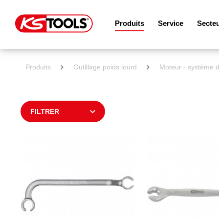
Produits
Service
Secte
Produits
Outillage poids lourd
Moteur - système d
FILTRER