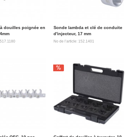
 à douilles poignée en
Sonde lambda et clé de conduite
-14mm
d'injecteur, 17 mm
: 517.1180
No de l’article: 152.1401
 clés QFC, 10 pcs
Coffret de douilles à tuyauter, 10