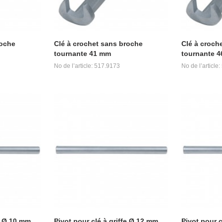
roche
Clé à crochet sans broche
Clé à croch
tournante 41 mm
tournante 
No de l’article: 517.9173
No de l’article
fe Ø 10 mm
Pivot pour clé à griffe Ø 12 mm
Pivot pour c