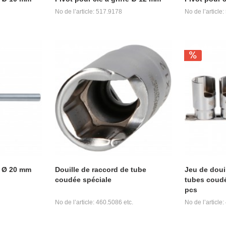
No de l’article: 517.9178
No de l’article
fe Ø 20 mm
Douille de raccord de tube
Jeu de doui
coudée spéciale
tubes coudée
pcs
No de l’article: 460.5086 etc.
No de l’article