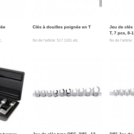
lée
Clés à douilles poignée en T
Jeu de clés
T, 7 pcs, 8
c.
No de l’article: 517.1181 etc.
No de l’article
r tuyaux
Jeu de clés type QFC, 3/8" - 12
3/8" Jeu de