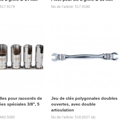
: 517.9179
No de l’article: 517.9180
lles pour raccords de
Jeu de clés polygonales doubles
s spéciales 3/8'', 5
ouvertes, avec double
articulation
: 460.5085
No de l’article: 518.0527 etc.