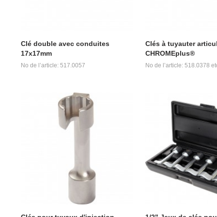
Clé double avec conduites
Clés à tuyauter articu
17x17mm
CHROMEplus®
No de l’article: 517.0057
No de l’article: 518.0378 et
Clés pour tuyaux d'injection
1/2" Jeux de clés pou