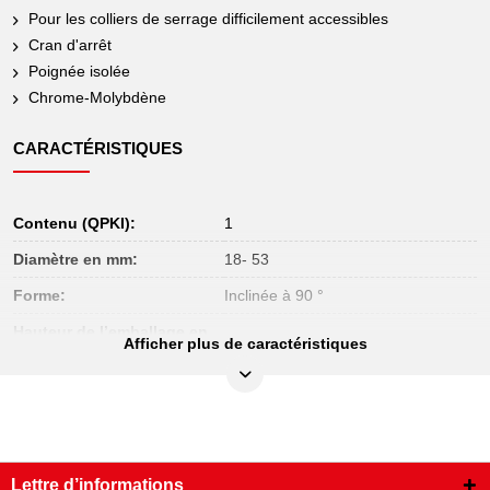
Pour les colliers de serrage difficilement accessibles
Cran d'arrêt
Poignée isolée
Chrome-Molybdène
CARACTÉRISTIQUES
Contenu (QPKI):
1
Diamètre en mm:
18- 53
Forme:
Inclinée à 90 °
Hauteur de l’emballage en
29
Afficher plus de caractéristiques
mm:
Largeur de l’emballage en
140
mm:
Longueur de l’emballage en
317
mm:
Lettre d’informations