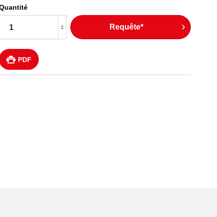
Quantité
Requête*
PDF