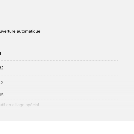
uverture automatique
4
32
12
95
til en alliage spécial
cier nickelé
-18