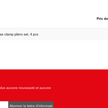
Poids en g:
1
Type de poignée:
P
p
Utilisation générale:
Prix d
o
e clamp pliers set, 4 pcs
z plus aucune nouveauté et aucune
Abonner la lettre d’informations