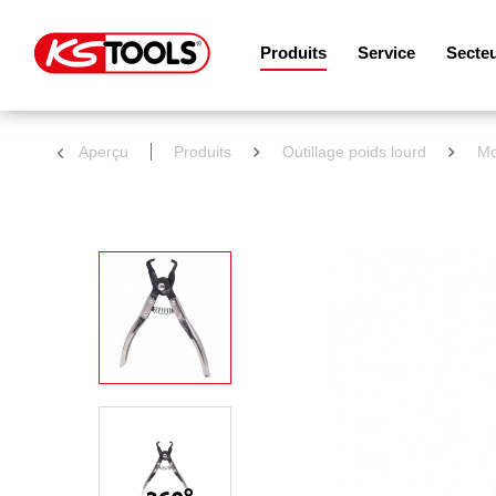
Produits
Service
Secte
Aperçu
Produits
Outillage poids lourd
Mo