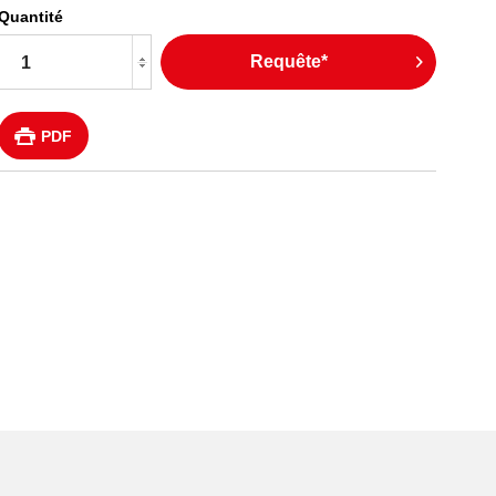
Quantité
Requête*
PDF