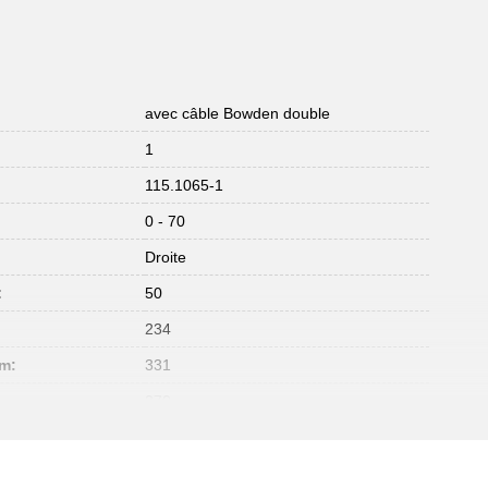
avec câble Bowden double
1
115.1065-1
0 - 70
Droite
:
50
:
234
mm:
331
270
:
600
Outil en alliage spécial