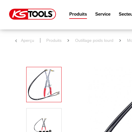
Produits
Service
Secte
Aperçu
Produits
Outillage poids lourd
Mo