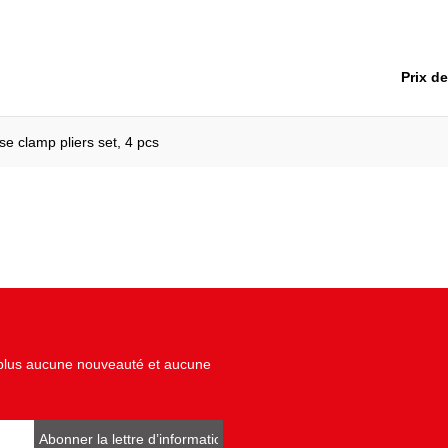
Poids en g:
Type de poignée:
Prix d
Utilisation générale:
e clamp pliers set, 4 pcs
z plus aucune nouveauté et aucune
Abonner la lettre d’informations