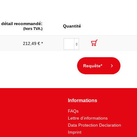
540
Poignée isolée par bain
e détail recommandé:
pour colliers auto-serrants
Quantité
(hors TVA.)
212,49 € *
Requête*
Informations
FAQs
Lettre d’informations
Data Protection Declaration
Imprint