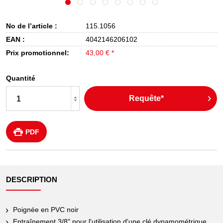
No de l’article :
115.1056
EAN :
4042146206102
Prix promotionnel:
43,00 € *
Quantité
Requête*
PDF
DESCRIPTION
Poignée en PVC noir
Entraînement 3/8" pour l'utilisation d'une clé dynamométrique