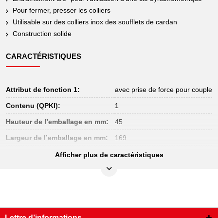
Pour fermer, presser les colliers
Utilisable sur des colliers inox des soufflets de cardan
Construction solide
CARACTÉRISTIQUES
Attribut de fonction 1:
avec prise de force pour couple
Contenu (QPKI):
1
Hauteur de l’emballage en mm:
45
Largeur de l’emballage en mm:
169
Longueur de l’emballage en mm:
372
Afficher plus de caractéristiques
Longueur totale L en mm:
270.0
Matière:
Acier moulé
Ouverture A en mm:
0-45
Lettre d’informations