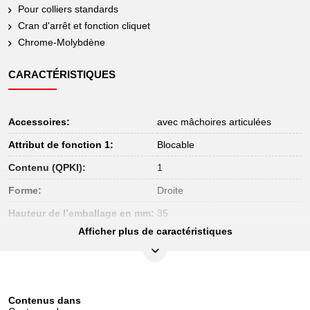
Pour colliers standards
Cran d'arrêt et fonction cliquet
Chrome-Molybdène
CARACTÉRISTIQUES
Accessoires:
avec mâchoires articulées
Attribut de fonction 1:
Blocable
Contenu (QPKI):
1
Forme:
Droite
Hauteur de l’emballage en mm:
35
Afficher plus de caractéristiques
Largeur de l’emballage en mm:
91
Longueur de l’emballage en
264
mm:
Longueur de mors C en mm:
37
Contenus dans