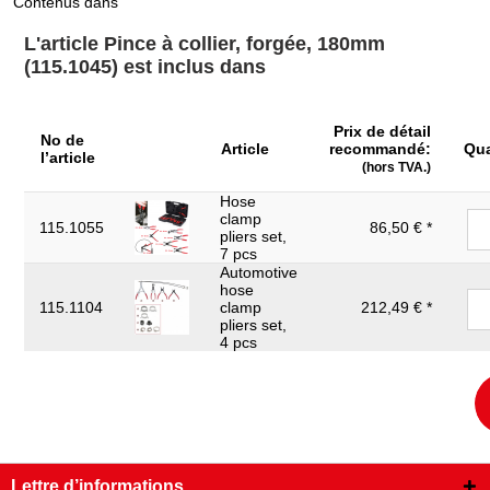
Contenus dans
Longueur de l’emballage
267
en mm:
L'article Pince à collier, forgée, 180mm
Longueur de mors C en
(115.1045) est inclus dans
25
mm:
Longueur totale L en mm:
180.0
Prix de détail
No de
Matière:
Acier Chrome Molybdène extra-fin
Article
recommandé:
Qua
l’article
(hors TVA.)
Ouverture A en mm:
0-38
Hose
clamp
Poids en g:
215
115.1055
86,50 € *
pliers set,
7 pcs
Type de poignée:
Poignée isolée par bain
Automotive
hose
Pour l'ouverture et la fermeture de
Utilisation générale:
115.1104
clamp
212,49 € *
collier Cobra
pliers set,
4 pcs
Lettre d’informations