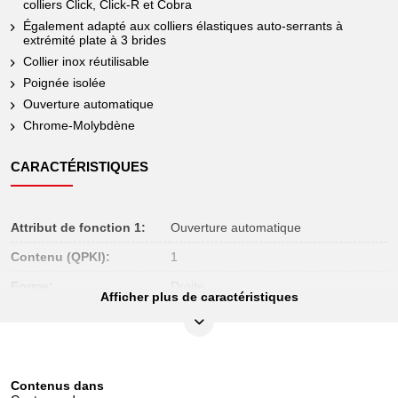
colliers Click, Click-R et Cobra
Également adapté aux colliers élastiques auto-serrants à
extrémité plate à 3 brides
Collier inox réutilisable
Poignée isolée
Ouverture automatique
Chrome-Molybdène
CARACTÉRISTIQUES
Attribut de fonction 1:
Ouverture automatique
Contenu (QPKI):
1
Forme:
Droite
Afficher plus de caractéristiques
Hauteur de l’emballage en
30
mm:
Largeur de l’emballage en
93
mm:
Contenus dans