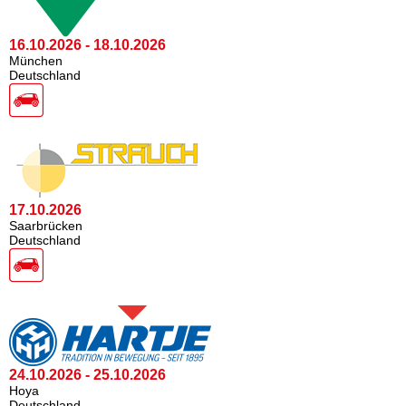
16.10.2026
-
18.10.2026
München
Deutschland
17.10.2026
Saarbrücken
Deutschland
24.10.2026
-
25.10.2026
Hoya
Deutschland