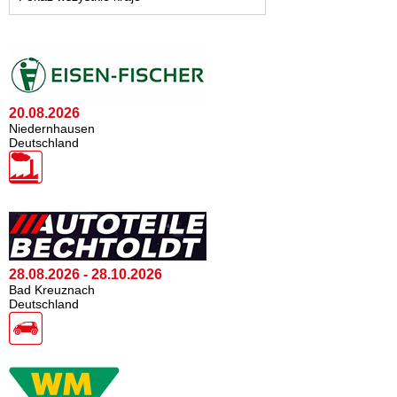
20.08.2026
Niedernhausen
Deutschland
28.08.2026
-
28.10.2026
Bad Kreuznach
Deutschland