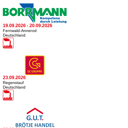
19.09.2026
-
20.09.2026
Fernwald-Annerod
Deutschland
23.09.2026
Regenstauf
Deutschland