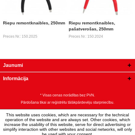
Riepu remontknaibles, 250mm
Riepu remontknaibles,
pašatverošas, 250mm
Preces Nr.: 150.2025
Preces Nr.: 150.2024
Jaunumi
Informācija
* Visas cenas norādītas bez PVN.
Pārdošana tikai ar reģistrētu tālākpārdevēju starpniecību.
This website uses cookies, which are necessary for the technical
operation of the website and are always set. Other cookies, which
increase the usability of this website, serve for direct advertising or
simplify interaction with other websites and social networks, will only
be used with your consent.