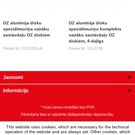
OZ alumīnija disku
OZ alumīnija disku
speciālmuciņa vairāku
speciālmuciņu komplekts
sastāvdaļu OZ diskiem
vairāku sastāvdaļu OZ
diskiem, 4-daļīgs
Preces Nr.: 515.1033 utt.
Preces Nr.: 515.0795
Jaunumi
Informācija
* Visas cenas norādītas bez PVN.
Pārdošana tikai ar reģistrētu tālākpārdevēju starpniecību.
This website uses cookies, which are necessary for the technical
operation of the website and are always set. Other cookies, which