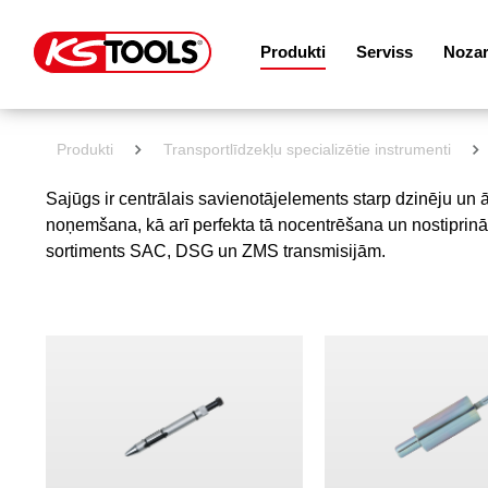
Produkti
Serviss
Noza
Produkti
Transportlīdzekļu specializētie instrumenti
Sajūgs ir centrālais savienotājelements starp dzinēju un āt
noņemšana, kā arī perfekta tā nocentrēšana un nostiprināša
sortiments SAC, DSG un ZMS transmisijām.