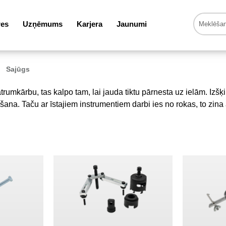
res
Uzņēmums
Karjera
Jaunumi
Sajūgs
rumkārbu, tas kalpo tam, lai jauda tiktu pārnesta uz ielām. Izšķir
na. Taču ar īstajiem instrumentiem darbi ies no rokas, to zina ar