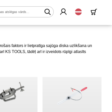
Latvijas
ošais faktors ir lietpratīga sajūga diska uzlikšana un
ī KS TOOLS, tādēļ arī ir izveidots rūpīgi atlasīts