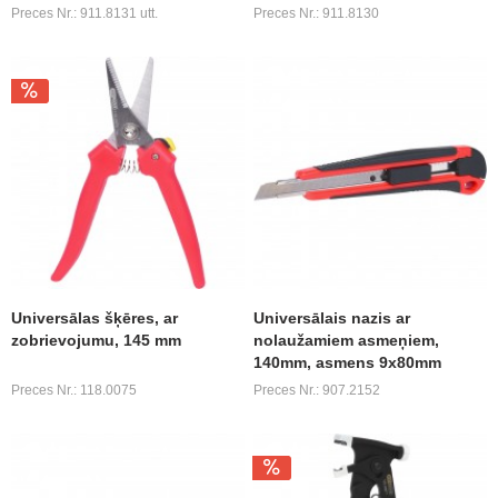
Preces Nr.: 911.8131 utt.
Preces Nr.: 911.8130
Universālas šķēres, ar
Universālais nazis ar
zobrievojumu, 145 mm
nolaužamiem asmeņiem,
140mm, asmens 9x80mm
Preces Nr.: 118.0075
Preces Nr.: 907.2152