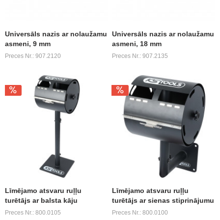
Universāls nazis ar nolaužamu
Universāls nazis ar nolaužamu
asmeni, 9 mm
asmeni, 18 mm
Preces Nr.: 907.2120
Preces Nr.: 907.2135
Līmējamo atsvaru ruļļu
Līmējamo atsvaru ruļļu
turētājs ar balsta kāju
turētājs ar sienas stiprinājumu
Preces Nr.: 800.0105
Preces Nr.: 800.0100