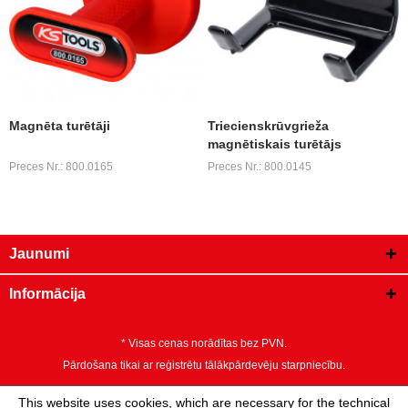
Magnēta turētāji
Triecienskrūvgrieža
magnētiskais turētājs
Preces Nr.: 800.0165
Preces Nr.: 800.0145
Jaunumi
Informācija
* Visas cenas norādītas bez PVN.
Pārdošana tikai ar reģistrētu tālākpārdevēju starpniecību.
This website uses cookies, which are necessary for the technical