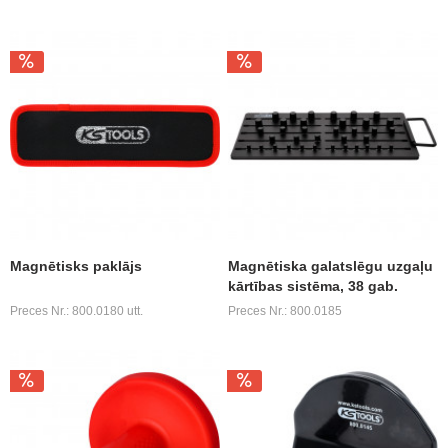
Magnētisks paklājs
Magnētiska galatslēgu uzgaļu
kārtības sistēma, 38 gab.
Preces Nr.: 800.0180 utt.
Preces Nr.: 800.0185