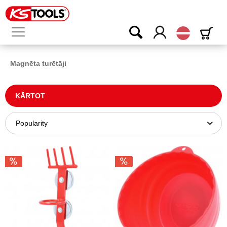
Latvijas
Magnēta turētāji
KĀRTOT