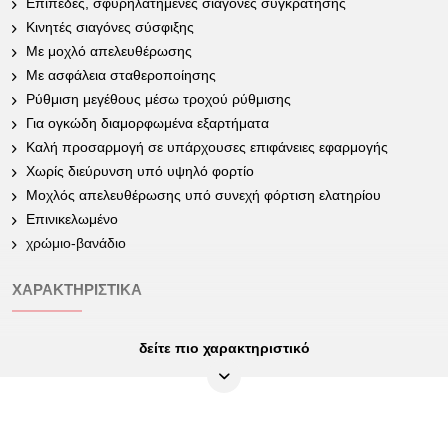
Επίπεδες, σφυρηλατημένες σιαγόνες συγκράτησης
Κινητές σιαγόνες σύσφιξης
Με μοχλό απελευθέρωσης
Με ασφάλεια σταθεροποίησης
Ρύθμιση μεγέθους μέσω τροχού ρύθμισης
Για ογκώδη διαμορφωμένα εξαρτήματα
Καλή προσαρμογή σε υπάρχουσες επιφάνειες εφαρμογής
Χωρίς διεύρυνση υπό υψηλό φορτίο
Μοχλός απελευθέρωσης υπό συνεχή φόρτιση ελατηρίου
Επινικελωμένο
χρώμιο-βανάδιο
ΧΑΡΑΚΤΗΡΙΣΤΙΚΆ
δείτε πιο χαρακτηριστικό
Ύψος συσκευασίας mm:
36
Βάρος σε g:
240
Μέγεθος ανοίγματος Α σε
0-35
mm: