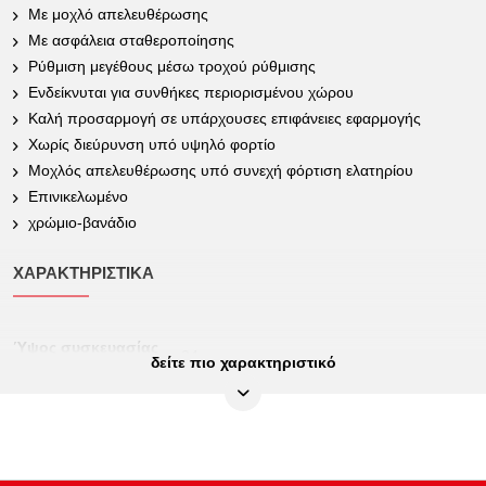
Με μοχλό απελευθέρωσης
Με ασφάλεια σταθεροποίησης
Ρύθμιση μεγέθους μέσω τροχού ρύθμισης
Ενδείκνυται για συνθήκες περιορισμένου χώρου
Καλή προσαρμογή σε υπάρχουσες επιφάνειες εφαρμογής
Χωρίς διεύρυνση υπό υψηλό φορτίο
Μοχλός απελευθέρωσης υπό συνεχή φόρτιση ελατηρίου
Επινικελωμένο
χρώμιο-βανάδιο
ΧΑΡΑΚΤΗΡΙΣΤΙΚΆ
Ύψος συσκευασίας
34
δείτε πιο χαρακτηριστικό
mm:
Ανταλλακτική
115.1172
αλυσίδα:
Βάρος σε g:
755