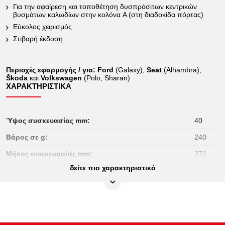
Για την αφαίρεση και τοποθέτηση δυσπρόσιτων κεντρικών
βυσμάτων καλωδίων στην κολόνα A (στη διαδοκίδα πόρτας)
Εύκολος χειρισμός
Στιβαρή έκδοση
Περιοχές εφαρμογής / για:
Ford
(Galaxy),
Seat
(Alhambra),
Škoda
και
Volkswagen
(Polo, Sharan)
ΧΑΡΑΚΤΗΡΙΣΤΙΚΆ
Ύψος συσκευασίας mm:
40
Βάρος σε g:
240
Μήκος συσκευασίας mm:
272
δείτε πιο χαρακτηριστικό
Περιεχόμενο συσκευασίας:
1
Πλάτος συσκευασίας mm:
75