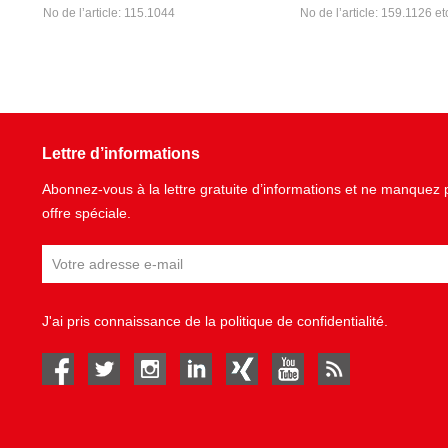
No de l’article: 115.1044
No de l’article: 159.1126 et
Lettre d’informations
Abonnez-vous à la lettre gratuite d’informations et ne manque
offre spéciale.
J'ai pris connaissance de la
politique de confidentialité
.
facebook
twitter
instagram
linked in
Xing
youtube
rss