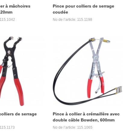
ier à mâchoires
Pince pour colliers de serrage
 220mm
coudée
: 115.1042
No de l’article: 115.1198
olliers de serrage
Pince à collier à crémaillère avec
double câble Bowden, 600mm
: 115.1173
No de l’article: 115.1065