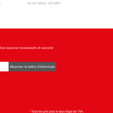
c.
No de l’article: 115.0907
z plus aucune nouveauté et aucune
Abonner la lettre d’informations
* Tous les prix plus le taux légal de TVA.