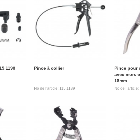
15.1190
Pince à collier
Pince pour c
avec mors e
18mm
No de l’article: 115.1189
No de l’article