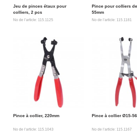
Jeu de pinces étaux pour
Pince pour colliers de
colliers, 2 pcs
55mm
No de l’article: 115.1125
No de l’article: 115.1181
Pince à collier, 220mm
Pince à collier Ø15-
No de l’article: 115.1043
No de l’article: 115.1167