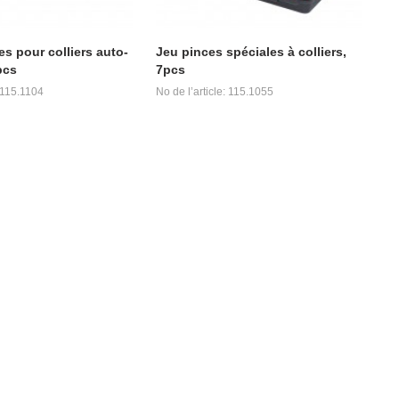
s pour colliers auto-
Jeu pinces spéciales à colliers,
pcs
7pcs
: 115.1104
No de l’article: 115.1055