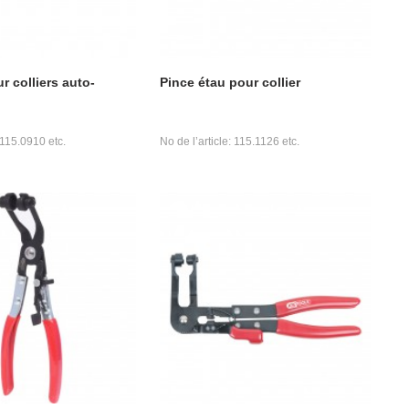
r colliers auto-
Pince étau pour collier
 115.0910 etc.
No de l’article: 115.1126 etc.