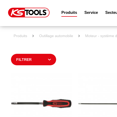
Produits
Service
Secte
Produits
Outillage automobile
Moteur - système d
FILTRER