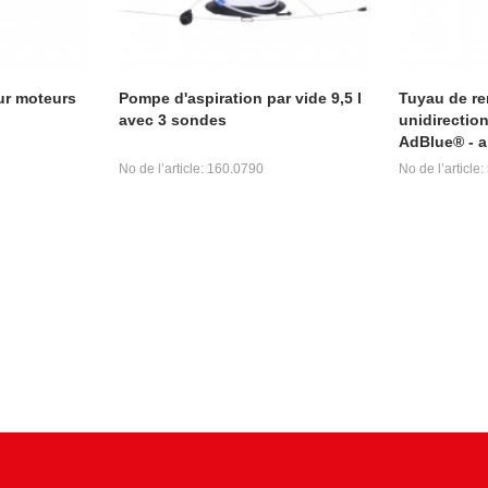
ur moteurs
Pompe d'aspiration par vide 9,5 l
Tuyau de r
avec 3 sondes
unidirection
AdBlue® - a
No de l’article: 160.0790
No de l’article