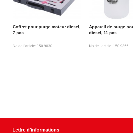
Coffret pour purge moteur diesel,
Appareil de purge po
7 pcs
diesel, 11 pcs
No de l’article: 150.9030
No de l’article: 150.9355
Lettre d’informations