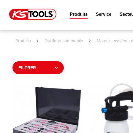
Produits
Service
Secte
Produits
Outillage automobile
Moteur - système d
FILTRER