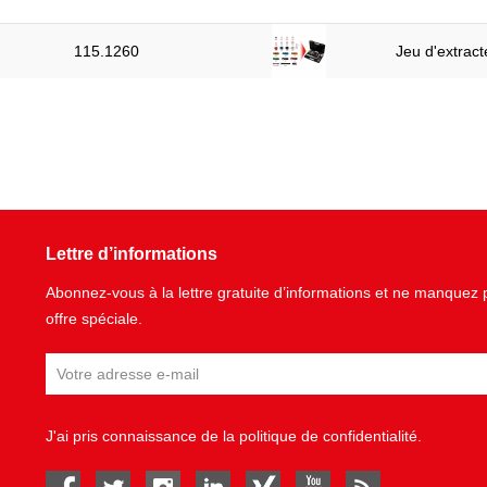
115.1260
Jeu d'extrac
Lettre d’informations
Abonnez-vous à la lettre gratuite d’informations et ne manque
offre spéciale.
J'ai pris connaissance de la
politique de confidentialité
.
facebook
twitter
instagram
linked in
Xing
youtube
rss