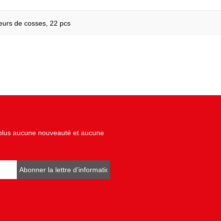
teurs de cosses, 22 pcs
z plus aucune nouveauté et aucune
Abonner la lettre d’informations