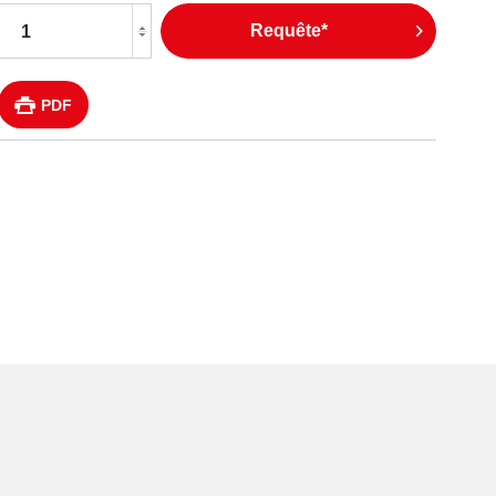
Requête*
PDF