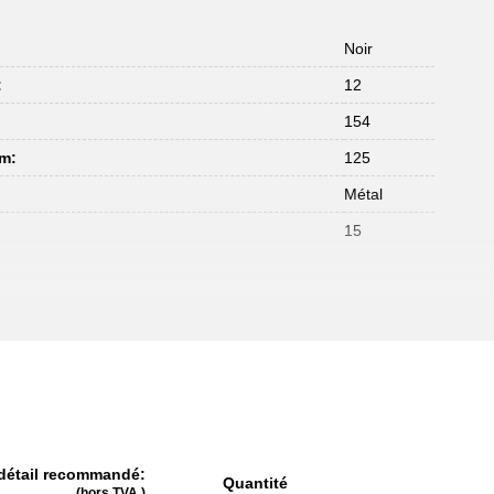
Noir
:
12
:
154
mm:
125
Métal
15
 détail recommandé:
Quantité
(hors TVA.)