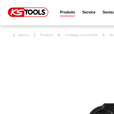
Produits
Service
Secte
Aperçu
Produits
Outillage automobile
Mo