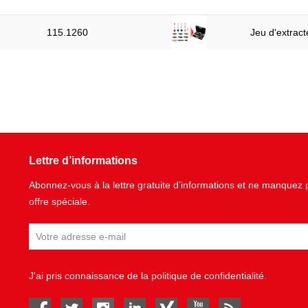
115.1260
Jeu d'extrac
Lettre d’informations
Abonnez-vous à la lettre gratuite d’informations et ne manque
offre spéciale.
J'ai pris connaissance de la
politique de confidentialité
.
facebook
twitter
instagram
linked in
Xing
youtube
rss