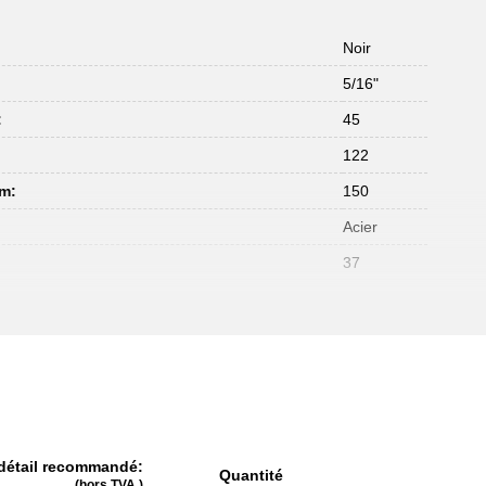
Noir
5/16"
:
45
:
122
mm:
150
Acier
37
 détail recommandé:
Quantité
(hors TVA.)