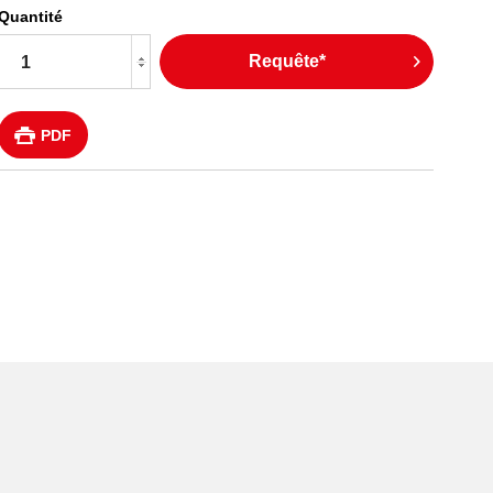
Quantité
Requête*
PDF