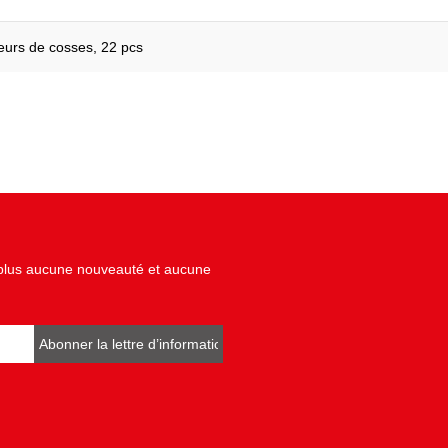
teurs de cosses, 22 pcs
z plus aucune nouveauté et aucune
Abonner la lettre d’informations