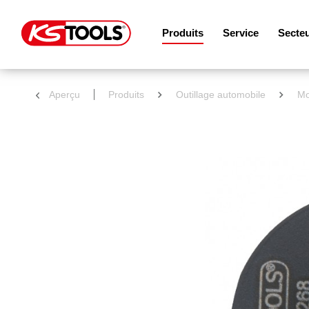
Produits
Service
Secte
Aperçu
Produits
Outillage automobile
Mo