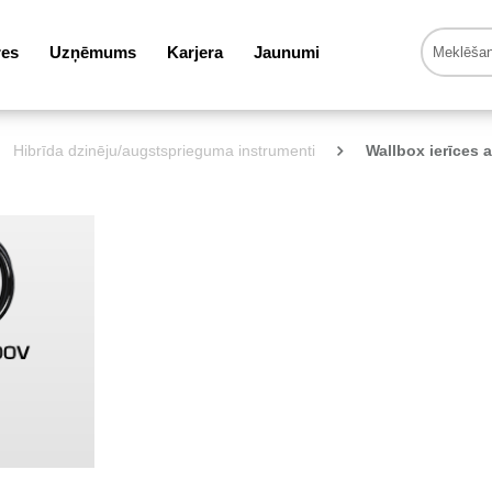
res
Uzņēmums
Karjera
Jaunumi
Hibrīda dzinēju/augstsprieguma instrumenti
Wallbox ierīces a