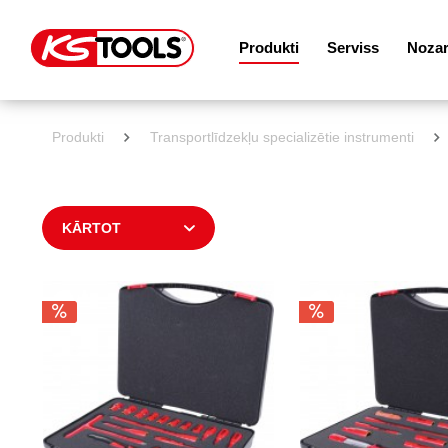
Produkti
Serviss
Noza
Produkti
Transportlīdzekļu specializētie instrumenti
KĀRTOT