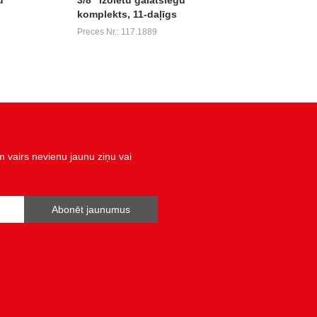
komplekts, 11-daļīgs
Preces Nr.: 117.1889
vairs nevienu jaunu ziņu vai
Abonēt jaunumus