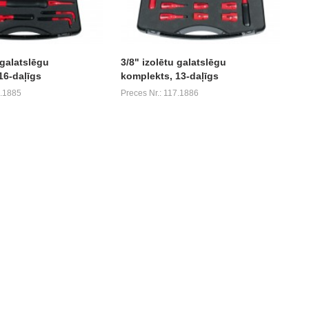
 galatslēgu
3/8" izolētu galatslēgu
16-daļīgs
komplekts, 13-daļīgs
7.1885
Preces Nr.: 117.1886