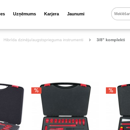
res
Uzņēmums
Karjera
Jaunumi
Hibrīda dzinēju/augstsprieguma instrumenti
3/8" komplekti