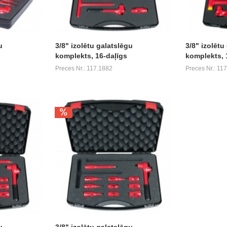
u
3/8" izolētu galatslēgu
3/8" izolētu
komplekts, 16-daļīgs
komplekts, 
Preces Nr.: 117.1882
Preces Nr.: 11
u
3/8" izolētu galatslēgu