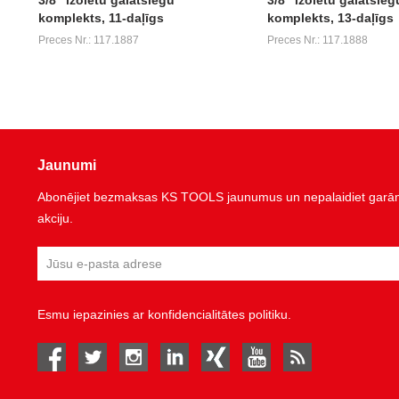
komplekts, 11-daļīgs
komplekts, 13-daļīgs
Preces Nr.: 117.1887
Preces Nr.: 117.1888
Jaunumi
Abonējiet bezmaksas KS TOOLS jaunumus un nepalaidiet garām 
akciju.
Esmu iepazinies ar
konfidencialitātes politiku
.
facebook
twitter
instagram
linked in
Xing
youtube
rss