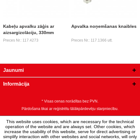
Kabeļu apvalku zāģis ar
Apvalka noņemšanas knaibles
aizsargizolāciju, 330mm
Preces Nr.: 117.4273
Preces Nr.: 117.1366 utt.
Jaunumi
Informācija
* Visas cenas norādītas bez PVN.
Pārdošana tikai ar reģistrētu tālākpārdevēju starpniecību.
This website uses cookies, which are necessary for the technical
operation of the website and are always set. Other cookies, which
increase the usability of this website, serve for direct advertising or
simplify interaction with other websites and social networks, will only