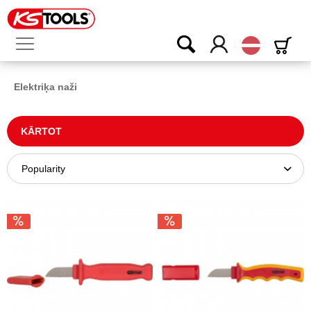
Latvijas
Elektriķa naži
KĀRTOT