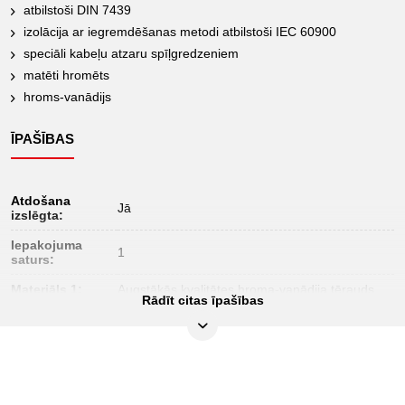
atbilstoši DIN 7439
izolācija ar iegremdēšanas metodi atbilstoši IEC 60900
speciāli kabeļu atzaru spīļgredzeniem
matēti hromēts
hroms-vanādijs
ĪPAŠĪBAS
Atdošana
Jā
izslēgta:
Iepakojuma
1
saturs:
Materiāls 1:
Augstākās kvalitātes hroma-vanādija tērauds
Rādīt citas īpašības
Profils 1:
iekšējais seškantis
Profils 2:
metrisks
Pārbaudes
1000V
sertifikāts: