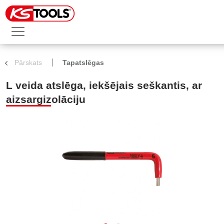
Pārskats
Tapatslēgas
L veida atslēga, iekšējais seškantis, ar
aizsargizolāciju