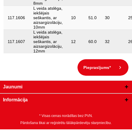
8mm
L veida atslēga,
iekšējais
117.1606
seškantis, ar
10
51.0
30
2
aizsargizolāciju,
10mm
L veida atslēga,
iekšējais
117.1607
seškantis, ar
12
60.0
32
2
aizsargizolāciju,
12mm
Pieprasījums*
Jaunumi
Informācija
* Visas cenas norādītas bez PVN.
Pārdošana tikai ar reģistrētu tālākpārdevēju starpniecību.