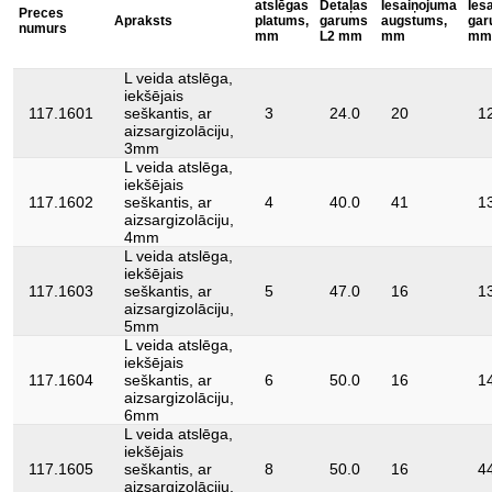
atslēgas
Detaļas
Iesaiņojuma
Ies
Preces
Apraksts
izolācija ar iegremdēšanas metodi saskaņā ar
platums,
garums
augstums,
gar
numurs
izolācija:
mm
L2 mm
mm
mm
DIN EN 60900
norma:
DIN 7439, IEC 60900
L veida atslēga,
iekšējais
117.1601
seškantis, ar
3
24.0
20
1
aizsargizolāciju,
3mm
L veida atslēga,
iekšējais
117.1602
seškantis, ar
4
40.0
41
1
aizsargizolāciju,
4mm
L veida atslēga,
iekšējais
117.1603
seškantis, ar
5
47.0
16
1
aizsargizolāciju,
5mm
L veida atslēga,
iekšējais
117.1604
seškantis, ar
6
50.0
16
1
aizsargizolāciju,
6mm
L veida atslēga,
iekšējais
117.1605
seškantis, ar
8
50.0
16
4
aizsargizolāciju,