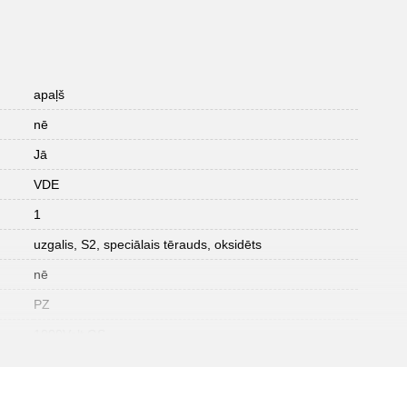
apaļš
nē
Jā
VDE
1
uzgalis, S2, speciālais tērauds, oksidēts
nē
PZ
1000Volt GS
Izolācija pēc DIN EN 60900
DIN 7438, DIN ISO 8764, IEC 60900