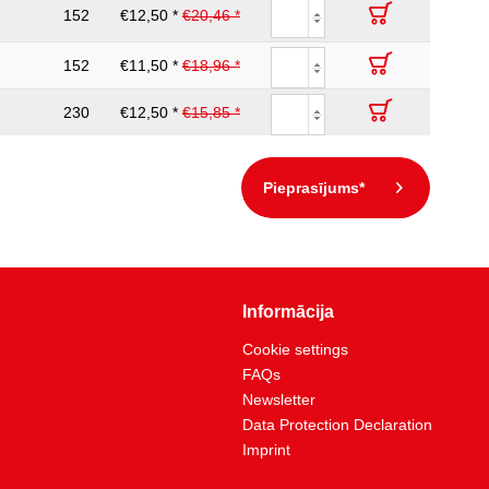
152
€12,50 *
€20,46 *
152
€11,50 *
€18,96 *
230
€12,50 *
€15,85 *
Pieprasījums*
Informācija
Cookie settings
FAQs
Newsletter
Data Protection Declaration
Imprint