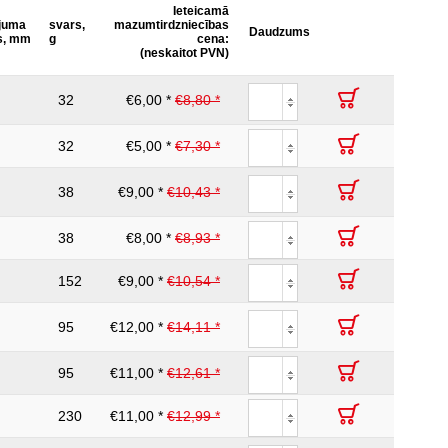
Ieteicamā
2-komponentu rokturis
ojuma
svars,
mazumtirdzniecības
Daudzums
s, mm
g
cena:
(neskaitot PVN)
32
€6,00 *
€8,80 *
32
€5,00 *
€7,30 *
38
€9,00 *
€10,43 *
38
€8,00 *
€8,93 *
152
€9,00 *
€10,54 *
95
€12,00 *
€14,11 *
95
€11,00 *
€12,61 *
230
€11,00 *
€12,99 *