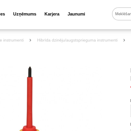
res
Uzņēmums
Karjera
Jaunumi
ie instrumenti
Hibrīda dzinēju/augstsprieguma instrumenti