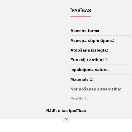
ĪPAŠĪBAS
Asmens forma:
Asmeņa stiprinājums:
Atdošana izslēgta:
Funkciju atribūti 1:
Iepakojuma saturs:
Materiāls 1:
Noripošanas aizsardzība:
Profils 1:
Pārbaudes sertifikāts:
Rādīt citas īpašības
izolācija:
norma: