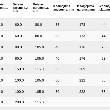
ais
Detaļas
Detaļas
rokturis:
Iesaiņojuma
Iesaiņojuma
Iesaiņ
s L1,
garums L2
garums L3,
augstums, mm
garums, mm
platum
mm
mm
.0
60.0
80.0
35
173
44
.0
60.0
80.0
35
173
44
.0
80.0
105.0
40
176
29
.0
80.0
105.0
40
176
29
.0
150.0
115.0
36
269
38
.0
100.0
105.0
80
222
58
.0
100.0
105.0
80
222
58
.0
200.0
115.0