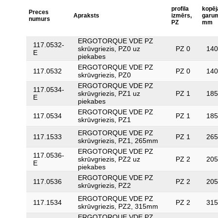
profila
kopēj
Preces
Apraksts
izmērs,
garum
numurs
PZ
mm
ERGOTORQUE VDE PZ
117.0532-
skrūvgriezis, PZ0 uz
PZ 0
140
E
piekabes
ERGOTORQUE VDE PZ
117.0532
PZ 0
140
skrūvgriezis, PZ0
ERGOTORQUE VDE PZ
117.0534-
skrūvgriezis, PZ1 uz
PZ 1
185
E
piekabes
ERGOTORQUE VDE PZ
117.0534
PZ 1
185
skrūvgriezis, PZ1
ERGOTORQUE VDE PZ
117.1533
PZ 1
265
skrūvgriezis, PZ1, 265mm
ERGOTORQUE VDE PZ
117.0536-
skrūvgriezis, PZ2 uz
PZ 2
205
E
piekabes
ERGOTORQUE VDE PZ
117.0536
PZ 2
205
skrūvgriezis, PZ2
ERGOTORQUE VDE PZ
117.1534
PZ 2
315
skrūvgriezis, PZ2, 315mm
ERGOTORQUE VDE PZ