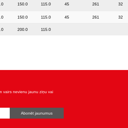
.0
150.0
115.0
45
261
32
.0
150.0
115.0
45
261
32
.0
200.0
115.0
vairs nevienu jaunu ziņu vai
Abonēt jaunumus