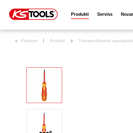
Produkti
Serviss
Noza
Pārskats
Produkti
Transportlīdzekļu specializēt