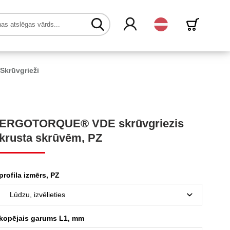
Latvijas
Skrūvgrieži
ERGOTORQUE® VDE skrūvgriezis
krusta skrūvēm, PZ
profila izmērs, PZ
kopējais garums L1, mm