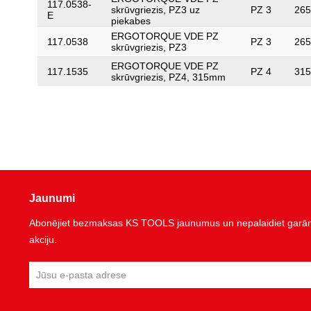
117.0538-
skrūvgriezis, PZ3 uz
PZ 3
265
E
piekabes
ERGOTORQUE VDE PZ
117.0538
PZ 3
265
skrūvgriezis, PZ3
ERGOTORQUE VDE PZ
117.1535
PZ 4
315
skrūvgriezis, PZ4, 315mm
Jaunumi
Abonējiet bezmaksas KS TOOLS jaunumus un nepalaidiet garām 
akciju.