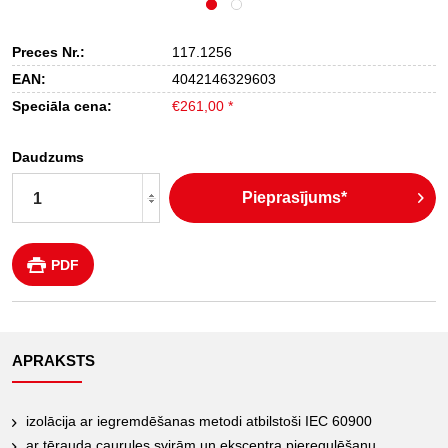
Preces Nr.:
117.1256
EAN:
4042146329603
Speciāla cena:
€261,00 *
Daudzums
Pieprasījums*
PDF
APRAKSTS
izolācija ar iegremdēšanas metodi atbilstoši IEC 60900
ar tērauda caurules svirām un ekscentra pieregulēšanu