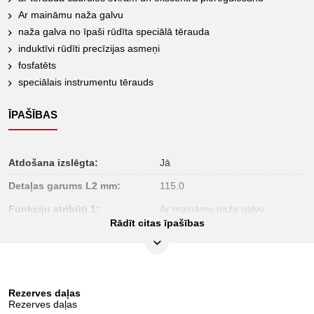
Ar maināmu naža galvu
naža galva no īpaši rūdīta speciālā tērauda
induktīvi rūdīti precīzijas asmeņi
fosfatēts
speciālais instrumentu tērauds
ĪPAŠĪBAS
Atdošana izslēgta:
Jā
Detaļas garums L2 mm:
115.0
Funkciju atribūti 1:
Ar maināmu naža galvu
Rādīt citas īpašības
Iepakojuma saturs:
1
Iesaiņojuma augstums, mm:
40
Iesaiņojuma garums, mm:
670
Rezerves daļas
Iesaiņojuma platums, mm:
280
Rezerves daļas