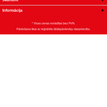
Informācija
* Visas cenas norādītas bez PVN.
Pārdošana tikai ar reģistrētu tālākpārdevēju starpniecību.