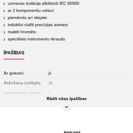
uzmavas izolācija atbilstoši IEC 60900
ar 2 komponenšu rokturi
piemērots arī stieplei
induktīvi rūdīti precīzijas asmeņi
matēti hromēts
speciālais instrumentu tērauds
ĪPAŠĪBAS
Ar griezni:
jā
Atdošana izslēgta:
Jā
Iepakojuma saturs:
1
Rādīt citas īpašības
Materiāls 1:
Speciāls instrumentu tērauds
Pārbaudes sertifikāts:
1000Volt GS
izolācija:
Apvalka izolācija saskaņā ar DIN EN 60900
materiāls 2:
matēti hromēts
Ieteicamā