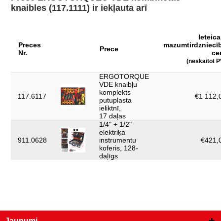
knaibles (117.1111) ir iekļauta arī
Ieteic
Preces
mazumtirdzniecī
Prece
Nr.
ce
(neskaitot 
ERGOTORQUE
VDE knaibļu
komplekts
117.6117
€1 112,
putuplasta
ieliktnī,
17 daļas
1/4" + 1/2"
elektriķa
911.0628
instrumentu
€421,0
koferis, 128-
daļīgs
Jaunumi