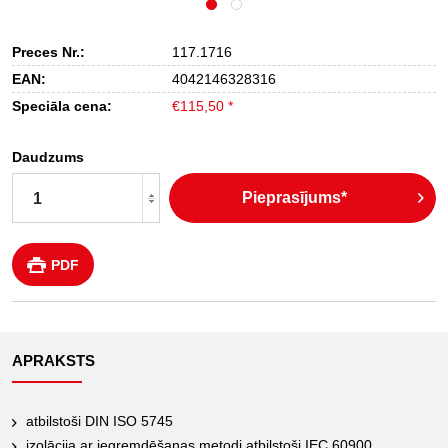
Preces Nr.:
117.1716
EAN:
4042146328316
Speciāla cena:
€115,50 *
Daudzums
Pieprasījums*
PDF
APRAKSTS
atbilstoši DIN ISO 5745
izolācija ar iegremdēšanas metodi atbilstoši IEC 60900