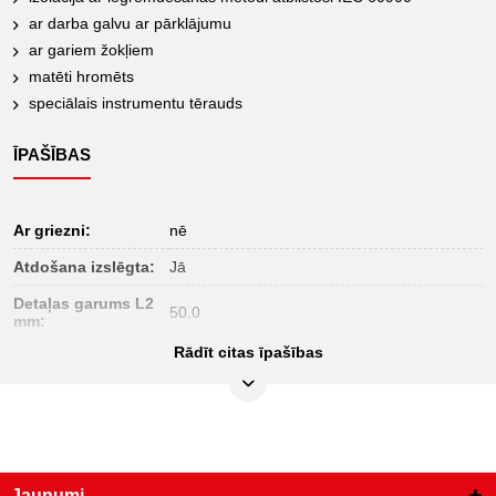
ar darba galvu ar pārklājumu
ar gariem žokļiem
matēti hromēts
speciālais instrumentu tērauds
ĪPAŠĪBAS
Ar griezni:
nē
Atdošana izslēgta:
Jā
Detaļas garums L2
50.0
mm:
Rādīt citas īpašības
Iepakojuma saturs:
1
Iesaiņojuma
32
augstums, mm:
Iesaiņojuma
152
garums, mm:
Jaunumi