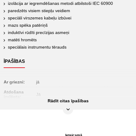
izolācija ar iegremdēšanas metodi atbilstoši IEC 60900
paredzēts visiem stiepļu veidiem
speciāli virszemes kabeļu izbūvei
mazs spēka patēriņš
induktīvi rūdīti precīzijas asmeņi
matēti hromēts
speciālais instrumentu tērauds
ĪPAŠĪBAS
Ar griezni:
jā
Atdošana
Jā
izslēgta:
Rādīt citas īpašības
Iepakojuma
1
saturs:
Materiāls 1:
Speciāls instrumentu tērauds
izolācija ar iegremdēšanas metodi saskaņā ar
izolācija:
Ieteicamā