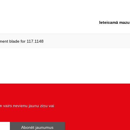
izolācija:
kopējais garums L, mm:
Ieteicamā mazu
norma:
piederumi:
ent blade for 117.1148
rokturis:
svars, g:
vairs nevienu jaunu ziņu vai
Abonēt jaunumus