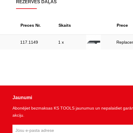
REZERVES DAĻAS
Preces Nr.
Skaits
Prece
117.1149
1 x
Replacem
Jaunumi
Abonējiet bezmaksas KS TOOLS jaunumus un nepalaidiet garām 
akciju.