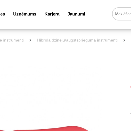
res
Uzņēmums
Karjera
Jaunumi
ie instrumenti
Hibrīda dzinēju/augstsprieguma instrumenti