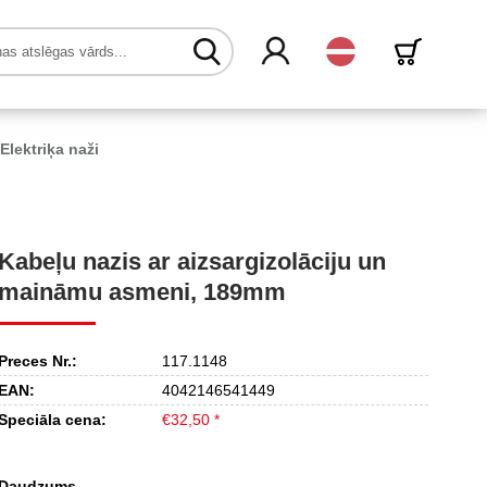
Latvijas
Elektriķa naži
Kabeļu nazis ar aizsargizolāciju un
maināmu asmeni, 189mm
Preces Nr.:
117.1148
EAN:
4042146541449
Speciāla cena:
€32,50 *
Daudzums