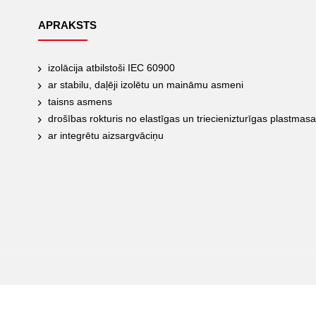
APRAKSTS
izolācija atbilstoši IEC 60900
ar stabilu, daļēji izolētu un maināmu asmeni
taisns asmens
drošības rokturis no elastīgas un triecienizturīgas plastmas
ar integrētu aizsargvāciņu