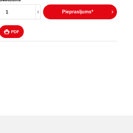
Pieprasījums*
PDF