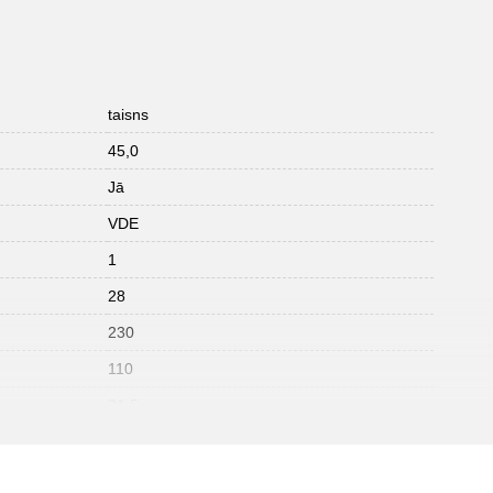
taisns
45,0
Jā
VDE
1
28
230
110
21.5
1000V
117.1149