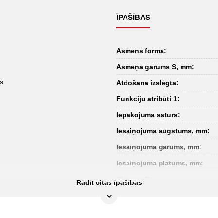
ĪPAŠĪBAS
Asmens forma:
Asmeņa garums S, mm:
as
Atdošana izslēgta:
Funkciju atribūti 1:
Iepakojuma saturs:
Iesaiņojuma augstums, mm:
Iesaiņojuma garums, mm:
Iesaiņojuma platums, mm:
Platums B:
Rādīt citas īpašības
Pārbaudes sertifikāts:
Rezerves nazis: