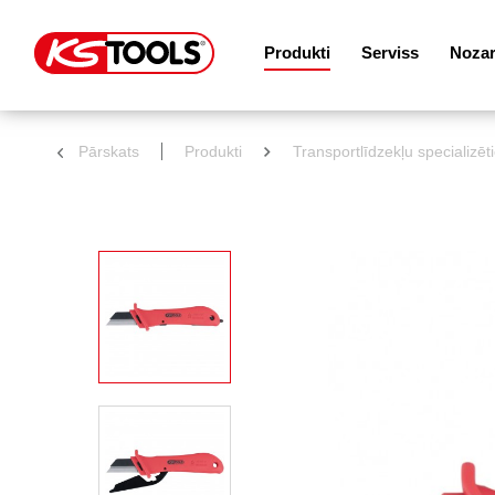
Produkti
Serviss
Noza
Pārskats
Produkti
Transportlīdzekļu specializēt