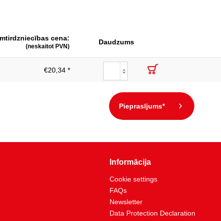
Izolācija pēc DIN EN 60900
189
mtirdzniecības cena:
IEC 60900
Daudzums
(neskaitot PVN)
ar aizsargvāku
€20,34 *
Drošības plastmasas rokturis
67
Pieprasījums*
Informācija
Cookie settings
FAQs
Newsletter
Data Protection Declaration