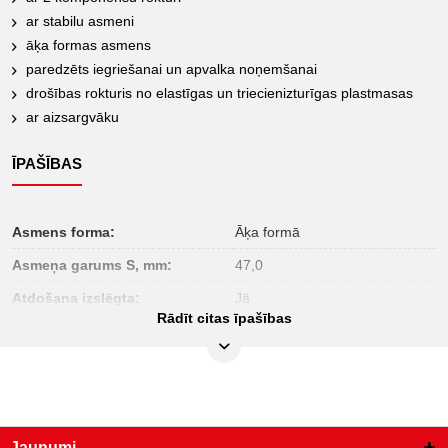
ar stabilu asmeni
āķa formas asmens
paredzēts iegriešanai un apvalka noņemšanai
drošības rokturis no elastīgas un triecienizturīgas plastmasas
ar aizsargvāku
ĪPAŠĪBAS
Asmens forma:
Āķa formā
Asmeņa garums S, mm:
47,0
Atdošana izslēgta:
Jā
Rādīt citas īpašības
Funkciju atribūti 1:
VDE
Iepakojuma saturs:
1
Iesaiņojuma augstums, mm:
26
Iesaiņojuma garums, mm:
244
Jaunumi