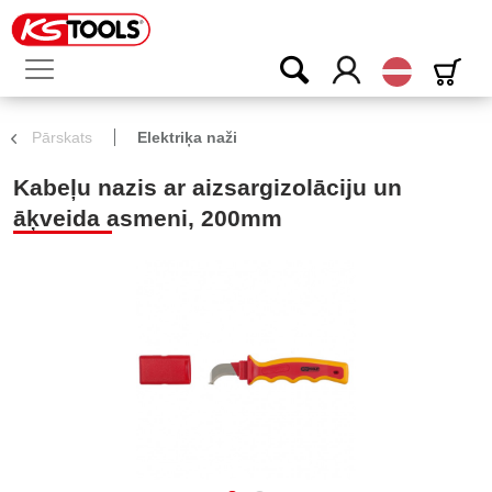
Latvijas
Pārskats
Elektriķa naži
Kabeļu nazis ar aizsargizolāciju un
āķveida asmeni, 200mm