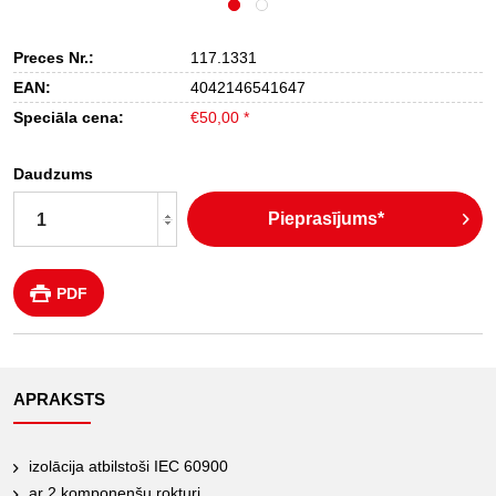
Preces Nr.:
117.1331
EAN:
4042146541647
Speciāla cena:
€50,00 *
Daudzums
Pieprasījums*
PDF
APRAKSTS
izolācija atbilstoši IEC 60900
ar 2 komponenšu rokturi