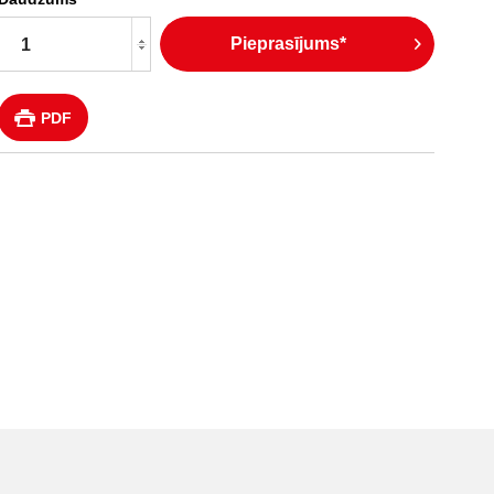
Pieprasījums*
PDF