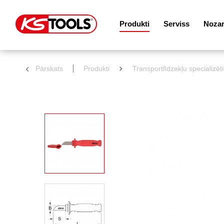
Produkti
Serviss
Noza
Pārskats
Produkti
Transportlīdzekļu specializēt