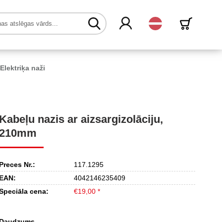
Latvijas
Elektriķa naži
Kabeļu nazis ar aizsargizolāciju,
210mm
Preces Nr.:
117.1295
EAN:
4042146235409
Speciāla cena:
€19,00 *
Daudzums