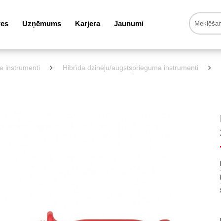
res
Uzņēmums
Karjera
Jaunumi
ie instrumenti
Hibrīda dzinēju/augstsprieguma instrumenti