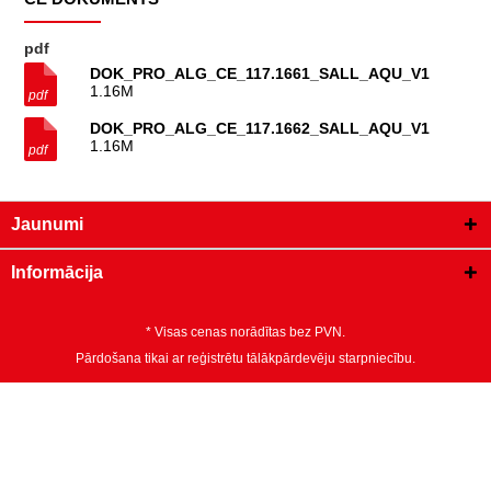
pdf
DOK_PRO_ALG_CE_117.1661_SALL_AQU_V1
1.16M
DOK_PRO_ALG_CE_117.1662_SALL_AQU_V1
1.16M
Jaunumi
Informācija
* Visas cenas norādītas bez PVN.
Pārdošana tikai ar reģistrētu tālākpārdevēju starpniecību.