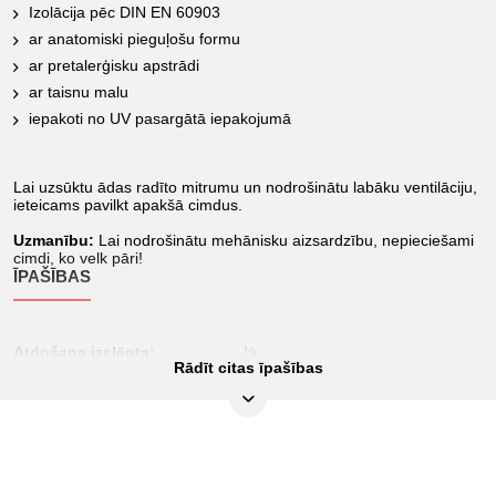
Izolācija pēc DIN EN 60903
ar anatomiski pieguļošu formu
ar pretalerģisku apstrādi
ar taisnu malu
iepakoti no UV pasargātā iepakojumā
Lai uzsūktu ādas radīto mitrumu un nodrošinātu labāku ventilāciju,
ieteicams pavilkt apakšā cimdus.
Uzmanību:
Lai nodrošinātu mehānisku aizsardzību, nepieciešami
cimdi, ko velk pāri!
ĪPAŠĪBAS
Atdošana izslēgta:
Jā
Rādīt citas īpašības
Biezums, mm:
1,0
Electrosoft klase:
0
Iepakojuma saturs:
1