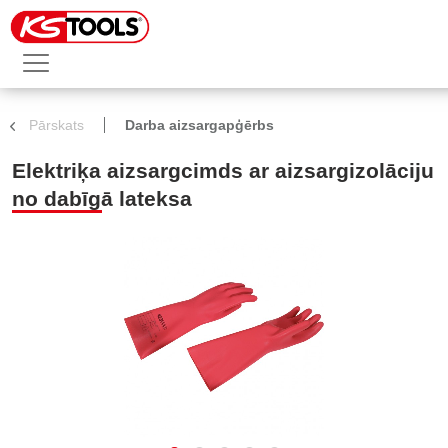
Pārskats
Darba aizsargapģērbs
Elektriķa aizsargcimds ar aizsargizolāciju
no dabīgā lateksa