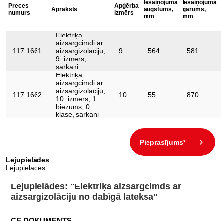
Pārbaudes sertifikāts:
1000V
Iesaiņojuma
Iesaiņojuma
Preces
Apģērba
Apraksts
augstums,
garums,
numurs
izmērs
mm
mm
izolācija:
Izolācija pēc DIN EN 60903
kopējais garums L, mm:
360
Elektriķa
aizsargcimdi ar
krāsa:
sarkans
117.1661
aizsargizolāciju,
9
564
581
9. izmērs,
norma:
DIN EN 60903
sarkani
Elektriķa
svars, g:
215
aizsargcimdi ar
aizsargizolāciju,
117.1662
10
55
870
10. izmērs, 1.
biezums, 0.
klase, sarkani
Pieprasījums*
Lejupielādes
Lejupielādes
Lejupielādes: "Elektriķa aizsargcimds ar
aizsargizolāciju no dabīgā lateksa"
CE DOKUMENTS