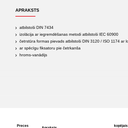
APRAKSTS
atbilstoši DIN 7434
izolācija ar iegremdēšanas metodi atbilstoši IEC 60900
četrstūra formas pievads atbilstoši DIN 3120 / ISO 1174 ar l
ar spēcīgu fiksatoru pie četrkanša
hroms-vanādijs
Preces
kopējai
Apraksts