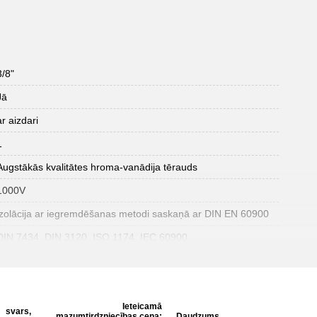
3/8"
Jā
ar aizdari
1
Augstākās kvalitātes hroma-vanādija tērauds
1000V
izolācija ar iegremdēšanas metodi saskaņā ar DIN EN 60900
DIN 7434, DIN 3120, ISO 1174, IEC 60900
Ieteicamā
svars,
mazumtirdzniecības cena:
Daudzums