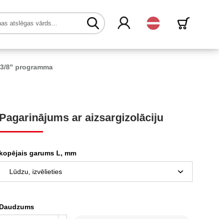
Latvijas
3/8" programma
Pagarinājums ar aizsargizolāciju
kopējais garums L, mm
Daudzums