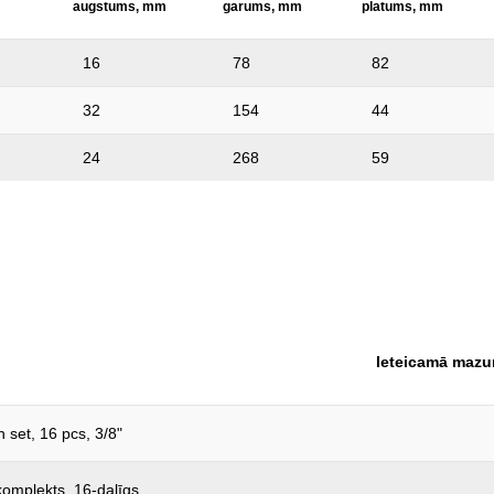
augstums, mm
garums, mm
platums, mm
16
78
82
32
154
44
24
268
59
Ieteicamā mazu
 set, 16 pcs, 3/8"
 komplekts, 16-daļīgs