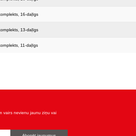
 komplekts, 16-daļīgs
 komplekts, 13-daļīgs
 komplekts, 11-daļīgs
vairs nevienu jaunu ziņu vai
Abonēt jaunumus