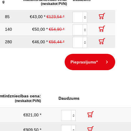
g
(neskaitot PVN)
85
€43,00 *
€123,54 *
140
€50,00 *
€54,90 *
280
€46,00 *
€56,44 *
Pieprasījums*
mtirdzniecības cena:
Daudzums
(neskaitot PVN)
€821,00 *
€909,50 *