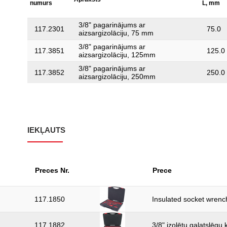
numurs
L, mm
3/8" pagarinājums ar
117.2301
75.0
aizsargizolāciju, 75 mm
3/8" pagarinājums ar
117.3851
125.0
aizsargizolāciju, 125mm
3/8" pagarinājums ar
117.3852
250.0
aizsargizolāciju, 250mm
IEKĻAUTS
Preces Nr.
Prece
117.1850
Insulated socket wrench
117.1882
3/8" izolētu galatslēgu