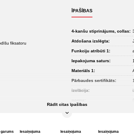
ĪPAŠĪBAS
4-kanšu stiprinājums, collas:
Atdošana izslēgta:
odīšu fiksatoru
Funkciju atribūti 1:
Iepakojuma saturs:
Materiāls 1:
Pārbaudes sertifikāts:
izolācija:
norma:
Rādīt citas īpašības
s garums
Iesaiņojuma
Iesaiņojuma
Iesaiņojuma