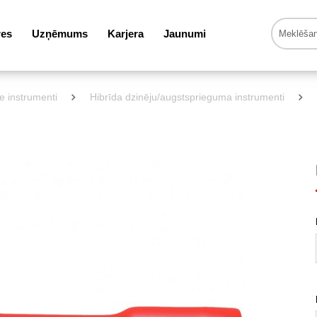
res
Uzņēmums
Karjera
Jaunumi
ie instrumenti
Hibrīda dzinēju/augstsprieguma instrumenti