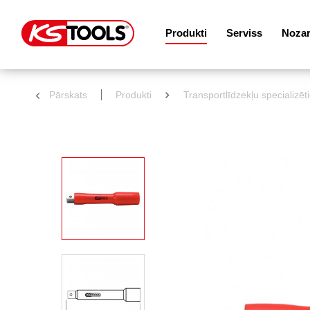
Produkti
Serviss
Noza
Pārskats
Produkti
Transportlīdzekļu specializēt