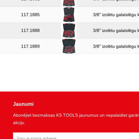
117.1885
3/8" izolētu galatslēgu
117.1888
3/8" izolētu galatslēgu
117.1889
3/8" izolētu galatslēgu
Jaunumi
Abonējiet bezmaksas KS TOOLS jaunumus un nepalaidiet garām 
akciju.