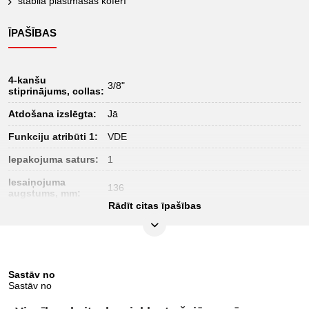
stabilā plastmasas koferī
ĪPAŠĪBAS
4-kanšu
3/8"
stiprinājums, collas:
Atdošana izslēgta:
Jā
Funkciju atribūti 1:
VDE
Iepakojuma saturs:
1
Iesaiņojuma
136
augstums, mm:
Rādīt citas īpašības
Iesaiņojuma garums,
329
mm:
Iesaiņojuma
431
platums, mm:
Sastāv no
Materiāls 1:
Speciāls instrumentu tērauds
Sastāv no
Profils 1:
6-kanšu