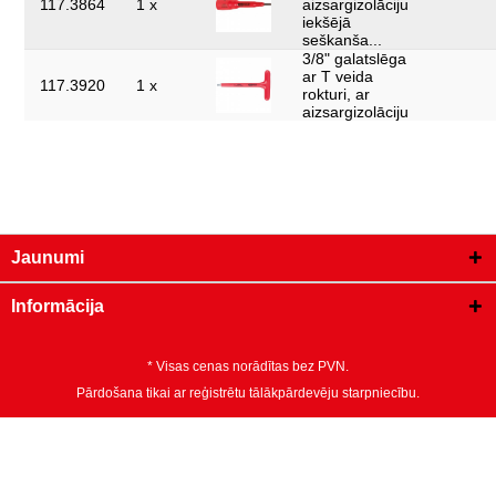
117.3864
1 x
aizsargizolāciju
iekšējā
seškanša...
3/8" galatslēga
ar T veida
117.3920
1 x
rokturi, ar
aizsargizolāciju
Jaunumi
Informācija
* Visas cenas norādītas bez PVN.
Pārdošana tikai ar reģistrētu tālākpārdevēju starpniecību.