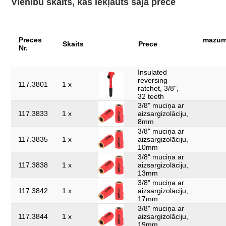
Vienību skaits, kas iekļauts šajā precē
Pārbaudes
1000Volt GS
sertifikāts:
detaļas komplektā:
13
Preces
mazumt
Skaits
Prece
Nr.
izolācija ar iegremdēšanas metodi saskaņā
izolācija:
ar DIN EN 60900
Insulated
reversing
norma:
IEC 60900
117.3801
1 x
ratchet, 3/8",
32 teeth
svars, g:
2400
3/8" muciņa ar
117.3833
1 x
aizsargizolāciju,
zobi:
32
8mm
3/8" muciņa ar
117.3835
1 x
aizsargizolāciju,
10mm
3/8" muciņa ar
117.3838
1 x
aizsargizolāciju,
13mm
3/8" muciņa ar
117.3842
1 x
aizsargizolāciju,
17mm
3/8" muciņa ar
117.3844
1 x
aizsargizolāciju,
19mm