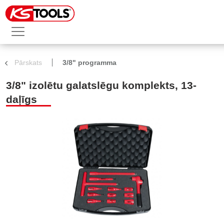
Pārskats
3/8" programma
3/8" izolētu galatslēgu komplekts, 13-
daļīgs