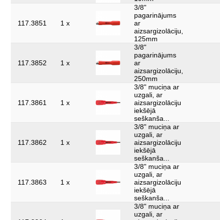
3/8"
pagarinājums
117.3851
1 x
ar
aizsargizolāciju,
125mm
3/8"
pagarinājums
117.3852
1 x
ar
aizsargizolāciju,
250mm
3/8" muciņa ar
uzgali, ar
117.3861
1 x
aizsargizolāciju
iekšējā
seškanša...
3/8" muciņa ar
uzgali, ar
117.3862
1 x
aizsargizolāciju
iekšējā
seškanša...
3/8" muciņa ar
uzgali, ar
117.3863
1 x
aizsargizolāciju
iekšējā
seškanša...
3/8" muciņa ar
uzgali, ar