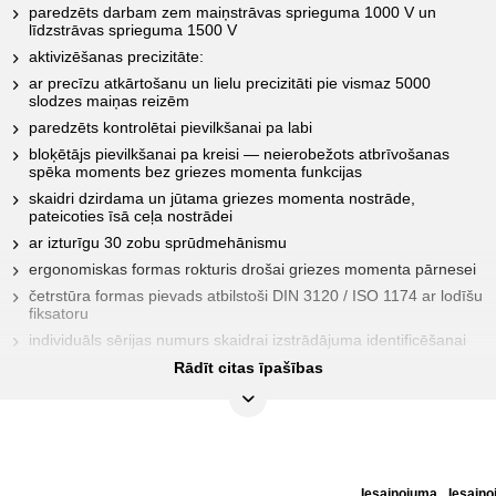
paredzēts darbam zem maiņstrāvas sprieguma 1000 V un
līdzstrāvas sprieguma 1500 V
aktivizēšanas precizitāte:
ar precīzu atkārtošanu un lielu precizitāti pie vismaz 5000
slodzes maiņas reizēm
paredzēts kontrolētai pievilkšanai pa labi
bloķētājs pievilkšanai pa kreisi — neierobežots atbrīvošanas
spēka moments bez griezes momenta funkcijas
skaidri dzirdama un jūtama griezes momenta nostrāde,
pateicoties īsā ceļa nostrādei
ar izturīgu 30 zobu sprūdmehānismu
ergonomiskas formas rokturis drošai griezes momenta pārnesei
četrstūra formas pievads atbilstoši DIN 3120 / ISO 1174 ar lodīšu
fiksatoru
individuāls sērijas numurs skaidrai izstrādājuma identificēšanai
komplektā ar kalibrēšanas atbilstības deklarāciju atbilstoši
Rādīt citas īpašības
DIN EN ISO 6789:2017(E) saskaņā ar valsts standartiem
ĪPAŠĪBAS
Iesaiņojuma
Iesaiņ