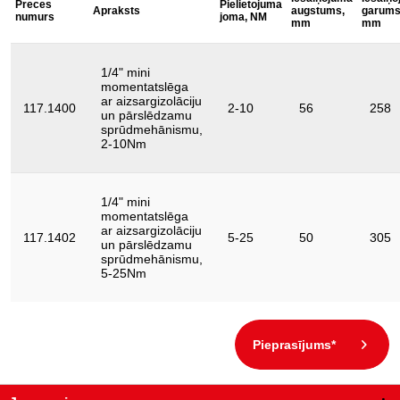
Preces
Pielietojuma
Apraksts
augstums,
garums
4-kanšu stiprinājums,
numurs
joma, NM
1/4"
mm
mm
collas:
Aktivizēšanas precizitāte:
+/-4%
1/4" mini
Atdošana izslēgta:
Jā
momentatslēga
ar aizsargizolāciju
117.1400
2-10
56
258
Augstums H:
un pārslēdzamu
41.0
sprūdmehānismu,
2-10Nm
Darbarīka stiprinājums
Sprūdatslēga
griezes moments:
Funkciju atribūti 1:
pārslēdzama
1/4" mini
momentatslēga
Iepakojuma saturs:
1
ar aizsargizolāciju
117.1402
5-25
50
305
un pārslēdzamu
Konstrukcijas veids:
Vienrokas svira
sprūdmehānismu,
5-25Nm
Pārbaudes sertifikāts:
1000V
diametrs D:
40.0
izolācija ar iegremdēšanas metodi
izolācija:
Pieprasījums*
saskaņā ar DIN EN 60900
kopējais garums L, mm:
200.0