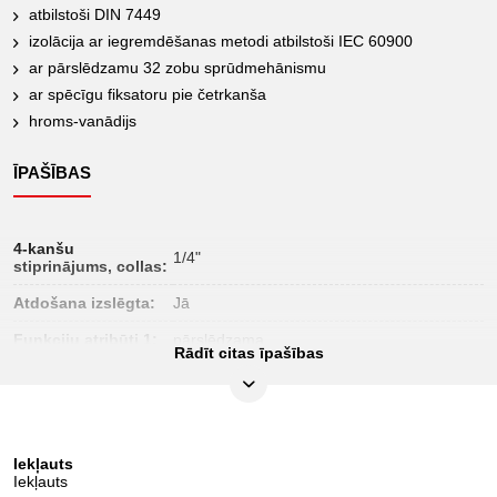
atbilstoši DIN 7449
izolācija ar iegremdēšanas metodi atbilstoši IEC 60900
ar pārslēdzamu 32 zobu sprūdmehānismu
ar spēcīgu fiksatoru pie četrkanša
hroms-vanādijs
ĪPAŠĪBAS
4-kanšu
1/4"
stiprinājums, collas:
Atdošana izslēgta:
Jā
Funkciju atribūti 1:
pārslēdzama
Rādīt citas īpašības
Iepakojuma saturs:
1
Iesaiņojuma
32
augstums, mm:
Iekļauts
Iesaiņojuma garums,
151
Iekļauts
mm: