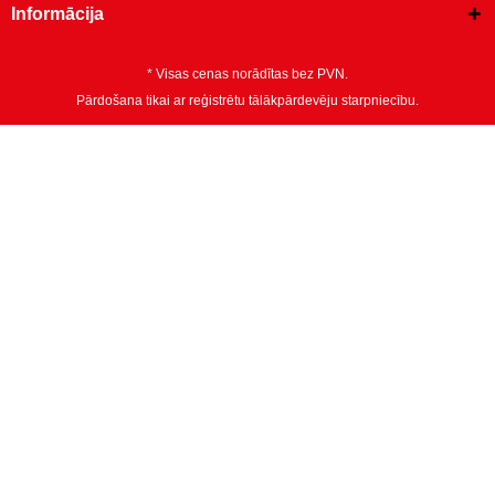
Informācija
* Visas cenas norādītas bez PVN.
Pārdošana tikai ar reģistrētu tālākpārdevēju starpniecību.