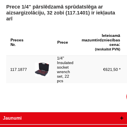
Iesaiņojuma
Prece 1/4" pārslēdzamā sprūdatslēga ar
62
platums, mm:
aizsargizolāciju, 32 zobi (117.1401) ir iekļauta
arī
Augstākās kvalitātes hroma-vanādija
Materiāls 1:
tērauds
Pārbaudes
Ieteicamā
1000V
sertifikāts:
Preces
mazumtirdzniecības
Prece
Nr.
cena:
galvas augstums
(neskaitot PVN)
54.5
(A):
1/4"
izolācija ar iegremdēšanas metodi saskaņā
Insulated
izolācija:
ar DIN EN 60900
socket
117.1877
€621,50 *
wrench
kopējais garums L,
set, 22
141.0
mm:
pcs
norma:
DIN 7449, DIN 3120, ISO 1174, IEC 60900
rokturis:
izolēts rokturis
svars, g:
128
zobi:
32
Jaunumi